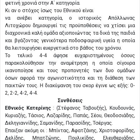
φετινή χρονιά στην Α΄ κατηγορία.
Κι αν ο στόχος ίσως του Εθνικού είναι
να ανέβει κατηγορία, ο ιστορικός Απόλλωνας
Λιτοχώρου δημιουργεί τις προϋποθέσεις να χτίσει μια
διαχρονικά καλή ομάδα αξιοποιώντας τα δικά της παιδιά
και βγάζοντας γενικότερα ποδοσφαιρική υγεία η οποία
θα λειτουργήσει ευεργετικά στο βάθος του χρόνου.
Το τελικό 4-4 άφησε ευχαριστημένους όσους
παρακολούθησαν την αναμέτρηση η οποία σίγουρα
ικανοποίησε και τους προπονητές των δυο ομάδων
όσων αφορά την αγωνιστικότητα και τη διάθεση των
παικτών τους. Η διακύμανση του σκορ έγινε ως εξής: 0-
2, 2-2, 4-2, 4-4.
Συνθέσεις
Εθνικός Κατερίνης
: (Στέφανος Ταβουξής), Κουδουνάς,
Κυριαζής, Τάσιος, Λαζαρίδης, Παπάς, Σέου, Θεοδοσιάδης,
Δεληγιαννίδης, Σαμανίδης, Παρασίδης, Τσέργας.
Έπαιξαν ακόμη οι : Μπίντας, Αφατζάνης, Χριστοφορίδης,
Δελίδης, Μπατζώνης, Πουλικίδης, Ελευθεριάδης,