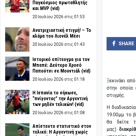
Παγκόσμιος πρωταθλητής
και MVP (vid)
20 Ιουλίου 2026 στις 01:53
Ανατριχιαστική στιγμή! – Το
κλάμα του Λιονέλ Μέσι
SHARE
20 Ιουλίου 2026 στις 01:43
Ιστορικό επίτευγμα για τον
Μπαπέ: Δεύτερο Χρυσό
Παπούτσι σε Μουντιάλ (vid)
20 Ιουλίου 2026 στις 01:18
Ξεκινάει απ
στην οποία 
Η Ισπανία το σήκωσε,
στιγμής.
“πνίγοντας” την Αργεντινή
των μηδέν τελικών! (vid)
Η διαδικασία
20 Ιουλίου 2026 στις 01:08
19.00μμ. το
θα δείτε 
Απίστευτο στατιστικό στον
μας)
διακρί
τελικό: Η Αργεντινή χωρίς