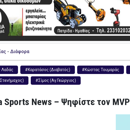
ίας
-
Διάφορα
 Λαδάς
#Καρατάσος (Διαβατός)
#Κώστας Τουμαράς
(Στενήμαχος)
#Σίμος (Αγ.Γεώργιος)
a Sports News – Ψηφίστε τον MVP