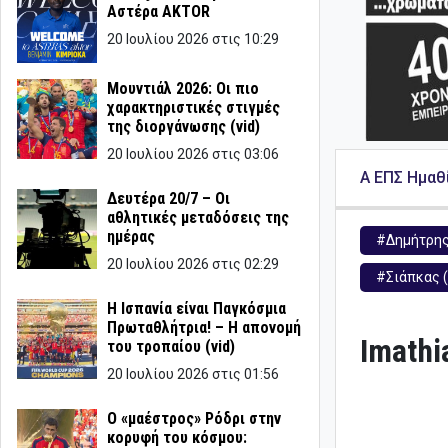
Αστέρα AKTOR
20 Ιουλίου 2026 στις 10:29
Μουντιάλ 2026: Οι πιο
χαρακτηριστικές στιγμές
της διοργάνωσης (vid)
20 Ιουλίου 2026 στις 03:06
Α ΕΠΣ Ημαθ
Δευτέρα 20/7 – Οι
αθλητικές μεταδόσεις της
ημέρας
#Δημήτρης
20 Ιουλίου 2026 στις 02:29
#Σιάπκας 
Η Ισπανία είναι Παγκόσμια
Πρωταθλήτρια! – Η απονομή
Imathi
του τροπαίου (vid)
20 Ιουλίου 2026 στις 01:56
Ο «μαέστρος» Ρόδρι στην
κορυφή του κόσμου: