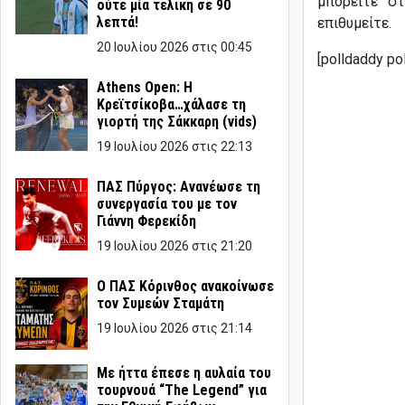
μπορείτε σ
ούτε μία τελική σε 90
λεπτά!
επιθυμείτε.
20 Ιουλίου 2026 στις 00:45
[polldaddy po
Athens Open: Η
Κρεϊτσίκοβα…χάλασε τη
γιορτή της Σάκκαρη (vids)
19 Ιουλίου 2026 στις 22:13
ΠΑΣ Πύργος: Ανανέωσε τη
συνεργασία του με τον
Γιάννη Φερεκίδη
19 Ιουλίου 2026 στις 21:20
Ο ΠΑΣ Κόρινθος ανακοίνωσε
τον Συμεών Σταμάτη
19 Ιουλίου 2026 στις 21:14
Με ήττα έπεσε η αυλαία του
τουρνουά “The Legend” για