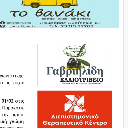
γωνιστικής,
ατος μέχρι
 01/02
στις
α. Παρακάτω
την κρίση
ική γνώμη
,