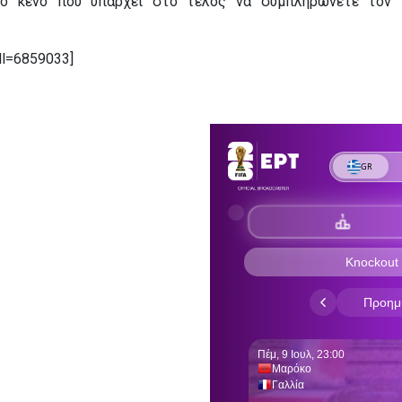
το κενό που υπάρχει στο τέλος να συμπληρώνετε τον 
ll=6859033]