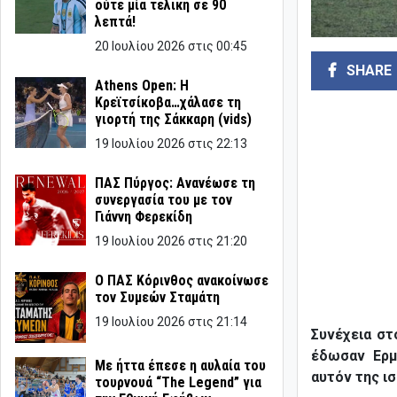
ούτε μία τελική σε 90
λεπτά!
20 Ιουλίου 2026 στις 00:45
SHARE
Athens Open: Η
Κρεϊτσίκοβα…χάλασε τη
γιορτή της Σάκκαρη (vids)
19 Ιουλίου 2026 στις 22:13
ΠΑΣ Πύργος: Ανανέωσε τη
συνεργασία του με τον
Γιάννη Φερεκίδη
19 Ιουλίου 2026 στις 21:20
Ο ΠΑΣ Κόρινθος ανακοίνωσε
τον Συμεών Σταμάτη
19 Ιουλίου 2026 στις 21:14
Συνέχεια στ
έδωσαν Ερμ
Με ήττα έπεσε η αυλαία του
αυτόν της ι
τουρνουά “The Legend” για