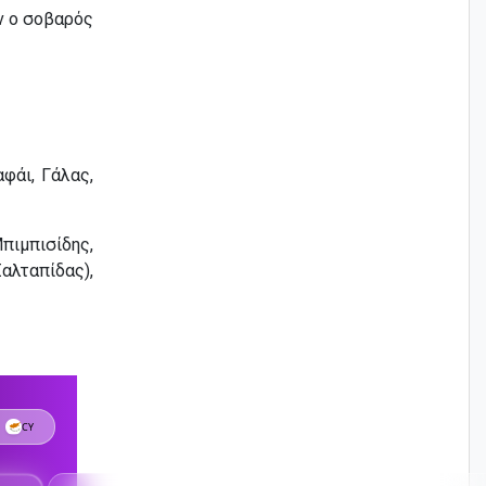
ν ο σοβαρός
φάι, Γάλας,
πιμπισίδης,
λταπίδας),