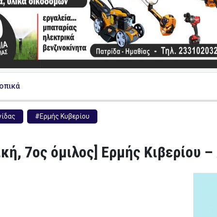
Τοπικά
νίδας
#Ερμής Κυβερίου
ική, 7ος όμιλος] Ερμής Κιβερίου –