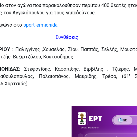
ίο στον αγώνα πού παρακολούθησαν περίπου 400 θεατές ήτα
 του Αγγελόπουλου για τους γηπεδούχους.
 αγώνα στο
sport-ermionida
Συνθέσεις
ΙΟΥ :
Παλιγγίνης ,Χουσελάς, Ζίου, Παππάς, Σελλής, Μουστα
τζής, Βεζιρτζόλου, Κουτσοδήμος
ΙΟΝΙΔΑΣ
:
Στεφανίδης, Κασαπίδης, Βιρβίλης , Τζιέρης, Μ
αθουλόπουλος, Παλαιοπάνος, Μακρίδης, Tρέσα, (61′ Σα
46΄Χαρτσιάς)