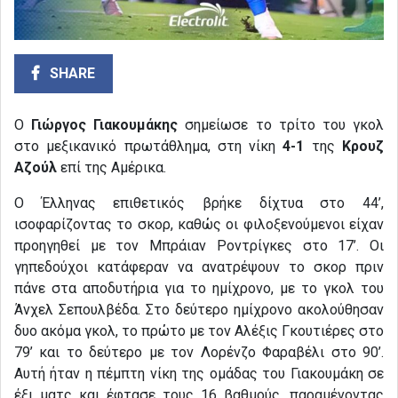
SHARE
Ο
Γιώργος Γιακουμάκης
σημείωσε το τρίτο του γκολ
στο μεξικανικό πρωτάθλημα, στη νίκη
4-1
της
Κρουζ
Αζούλ
επί της Αμέρικα.
Ο Έλληνας επιθετικός βρήκε δίχτυα στο 44’,
ισοφαρίζοντας το σκορ, καθώς οι φιλοξενούμενοι είχαν
προηγηθεί με τον Μπράιαν Ροντρίγκες στο 17’. Οι
γηπεδούχοι κατάφεραν να ανατρέψουν το σκορ πριν
πάνε στα αποδυτήρια για το ημίχρονο, με το γκολ του
Άνχελ Σεπουλβέδα. Στο δεύτερο ημίχρονο ακολούθησαν
δυο ακόμα γκολ, το πρώτο με τον Αλέξις Γκουτιέρες στο
79’ και το δεύτερο με τον Λορένζο Φαραβέλι στο 90’.
Αυτή ήταν η πέμπτη νίκη της ομάδας του Γιακουμάκη σε
έξι ματς και έφτασε τους 16 βαθμούς, παραμένοντας