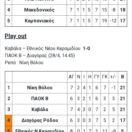
4
Μακεδονικός
7
1
1
5
7
15
-8
18
5
Καμπανιακός
7
1
1
5
7
19
-12
17
Play out
Καβάλα – Εθνικός Νέου Κεραμιδίου
1-0
ΠΑΟΚ Β – Διαγόρας (28/4, 14.45)
Ρεπό : Νίκη Βόλου
ΑΓ
Ν
Ι
Η
ΓΥ
ΓΚ
+/-
Β
1
Νίκη Βόλου
7
2
4
1
6
7
-1
21
2
ΠΑΟΚ Β
6
3
2
1
6
3
3
21
3
Καβάλα
7
4
3
0
7
2
5
21
4
Διαγόρας Ρόδου
6
3
0
3
7
5
2
17
5
Εθνικός Ν.Κεραμιδίου
8
0
1
7
2
11
-9
5