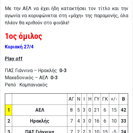
Με την ΑΕΛ να έχει ήδη κατακτήσει τον τίτλο και την
αγωνία να κορυφώνεται στη «μάχη» της παραμονής, όλα
πλέον θα κριθούν στο φινάλε!
1ος όμιλος
Κυριακή 27/4
Play off
ΠΑΣ Γιάννινα – Ηρακλής
0-3
Μακεδονικός – ΑΕΛ
0-3
Ρεπό : Καμπανιακός
ΑΓ
Ν
Ι
Η
ΓΥ
ΓΚ
+/-
Β
1
ΑΕΛ
8
5
3
0
21
6
15
42
2
Ηρακλής
7
4
3
0
16
6
10
33
3
ΠΑΣ Γιάννινα
7
2
2
3
10
15
-5
24