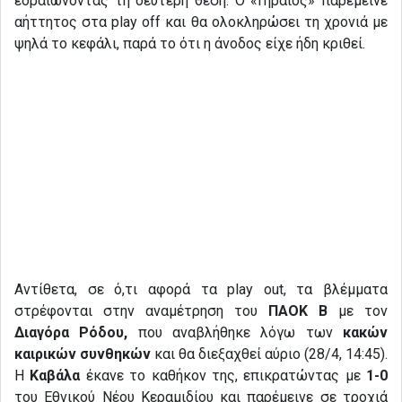
εδραιώνοντας τη δεύτερη θέση. Ο «Γηραιός» παρέμεινε
αήττητος στα play off και θα ολοκληρώσει τη χρονιά με
ψηλά το κεφάλι, παρά το ότι η άνοδος είχε ήδη κριθεί.
Αντίθετα, σε ό,τι αφορά τα play out, τα βλέμματα
στρέφονται στην αναμέτρηση του
ΠΑΟΚ Β
με τον
Διαγόρα Ρόδου,
που αναβλήθηκε λόγω των
κακών
καιρικών συνθηκών
και θα διεξαχθεί αύριο (28/4, 14:45).
Η
Καβάλα
έκανε το καθήκον της, επικρατώντας με
1-0
του Εθνικού Νέου Κεραμιδίου και παρέμεινε σε τροχιά