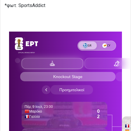
*φωτ. SportsAddict