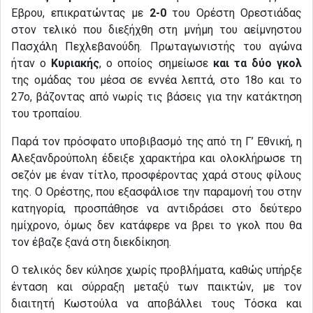
Έβρου, επικρατώντας με
2-0
του Ορέστη Ορεστιάδας
στον τελικό που διεξήχθη στη μνήμη του αείμνηστου
Πασχάλη Πεχλεβανούδη. Πρωταγωνιστής του αγώνα
ήταν ο
Κυριακής
, ο οποίος σημείωσε
και τα δύο γκολ
της ομάδας του μέσα σε εννέα λεπτά, στο 18ο και το
27ο, βάζοντας από νωρίς τις βάσεις για την κατάκτηση
του τροπαίου.
Παρά τον πρόσφατο υποβιβασμό της από τη Γ’ Εθνική, η
Αλεξανδρούπολη έδειξε χαρακτήρα και ολοκλήρωσε τη
σεζόν με έναν τίτλο, προσφέροντας χαρά στους φίλους
της. Ο Ορέστης, που εξασφάλισε την παραμονή του στην
κατηγορία, προσπάθησε να αντιδράσει στο δεύτερο
ημίχρονο, όμως δεν κατάφερε να βρει το γκολ που θα
τον έβαζε ξανά στη διεκδίκηση.
Ο τελικός δεν κύλησε χωρίς προβλήματα, καθώς υπήρξε
ένταση και σύρραξη μεταξύ των παικτών, με τον
διαιτητή Κωστούλα να αποβάλλει τους Τόσκα και