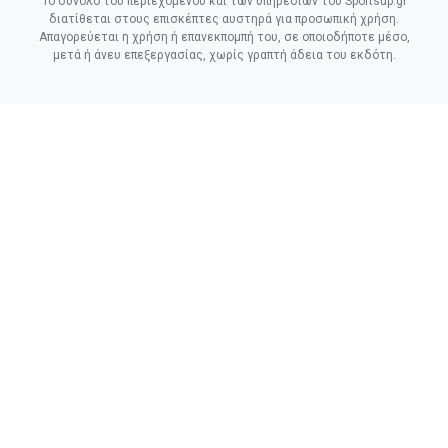
Το σύνολο του περιεχομένου και των υπηρεσιών του Sportsup.gr
διατίθεται στους επισκέπτες αυστηρά για προσωπική χρήση.
Απαγορεύεται η χρήση ή επανεκπομπή του, σε οποιοδήποτε μέσο,
μετά ή άνευ επεξεργασίας, χωρίς γραπτή άδεια του εκδότη.