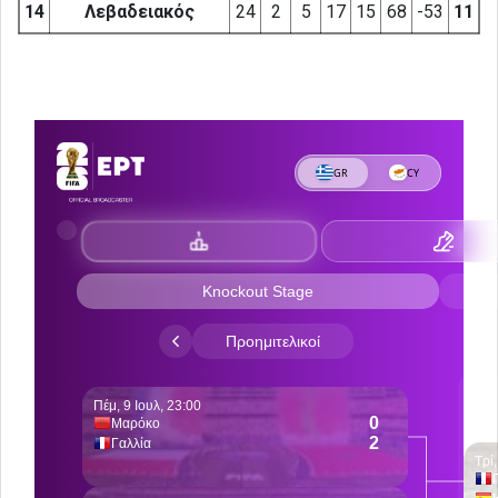
14
Λεβαδειακός
24
2
5
17
15
68
-53
11