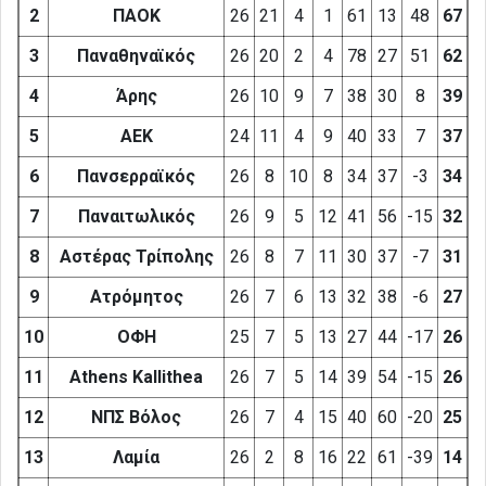
2
ΠΑΟΚ
26
21
4
1
61
13
48
67
3
Παναθηναϊκός
26
20
2
4
78
27
51
62
4
Άρης
26
10
9
7
38
30
8
39
5
ΑΕΚ
24
11
4
9
40
33
7
37
6
Πανσερραϊκός
26
8
10
8
34
37
-3
34
7
Παναιτωλικός
26
9
5
12
41
56
-15
32
8
Αστέρας Τρίπολης
26
8
7
11
30
37
-7
31
9
Ατρόμητος
26
7
6
13
32
38
-6
27
10
ΟΦΗ
25
7
5
13
27
44
-17
26
11
Athens Kallithea
26
7
5
14
39
54
-15
26
12
ΝΠΣ Βόλος
26
7
4
15
40
60
-20
25
13
Λαμία
26
2
8
16
22
61
-39
14