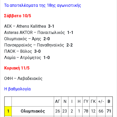
Τα αποτελέσματα της 18ης αγωνιστικής
Σάββατο 10/5
ΑΕΚ – Athens Kallithea
3-1
Asteras AKTOR – Παναιτωλικός
1-1
Ολυμπιακός – Άρης
2-0
Πανσερραϊκός – Παναθηναϊκός
2-2
ΠΑΟΚ – Βόλος
3-0
Λαμία – Ατρόμητος
1-0
Κυριακή 11/5
ΟΦΗ – Λεβαδειακός
Η βαθμολογία
ΑΓ
Ν
Ι
Η
ΓΥ
ΓΚ
+/-
Β
1
Ολυμπιακός
26
23
2
1
78
12
66
71