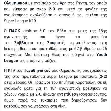
Ολυμπιακού
με αντίπαλο τον Άρη στο Ρέντη, τον οποίο
και νίκησαν με σκορ
2-0
και μετά το φινάλε της
αναμέτρησης ακολούθησε η απονομή του τίτλου της
Super League Κ19.
Ο
ΠΑΟΚ
κέρδισε 3-0 τον Βόλο στο ματς της 18ης
αγωνιστικής, που έγινε το μεσημέρι
του
Σαββάτου
στη
Σουρωτή
, τερματίζοντας στη
δεύτερη θέση του πρωταθλήματος με 67 βαθμούς σε 26
παιχνίδια. Μια δεύτερη θέση που οδηγεί στο
Youth
League
της επόμενης σεζόν.
Η Κ19 του
Παναθηναϊκού
ολοκλήρωσε τις υποχρεώσεις
της στο πρωτάθλημα Super League με ισοπαλία (
2-2
)
στις Σέρρες. Οι Πράσινοι του Δημήτρη Κοροπούλη, σε εξ
αναβολής ματς για τη 18η αγωνιστική, βρέθηκαν να
χάνουν νωρίς με 2-0, έκαναν αντεπίθεση ισοφαρίζοντας,
όμως, παρά τις ευκαιρίες που δημιούργησαν, δεν
κατόρθωσαν να φτάσουν στη νίκη.