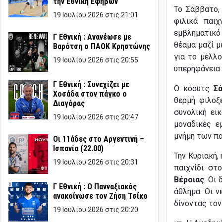
την Εθνική Εφήβων
Το Σάββατο,
19 Ιουλίου 2026 στις 21:01
φιλικά παι
εμβληματικό
Γ Εθνική : Ανανέωσε με
θέαμα μαζί μ
Βαρότση ο ΠΑΟΚ Κρηστώνης
για το μέλλ
19 Ιουλίου 2026 στις 20:55
υπερηφάνεια 
Γ Εθνική : Συνεχίζει με
Ο κόουτς
Σά
Χοσάδα στον πάγκο ο
θερμή φιλοξ
Διαγόρας
συνολική ει
19 Ιουλίου 2026 στις 20:47
μοναδικές ε
μνήμη των πα
Οι 11άδες στο Αργεντινή –
Ισπανία (22.00)
Την Κυριακή,
19 Ιουλίου 2026 στις 20:31
παιχνίδι σ
Βέροιας
. Οι
Γ Εθνική : Ο Πανναξιακός
άθλημα. Οι 
ανακοίνωσε τον Ζήση Τσίκο
δίνοντας τον
19 Ιουλίου 2026 στις 20:20