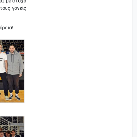
ά, με στόχο
τους γονείς
έροια!