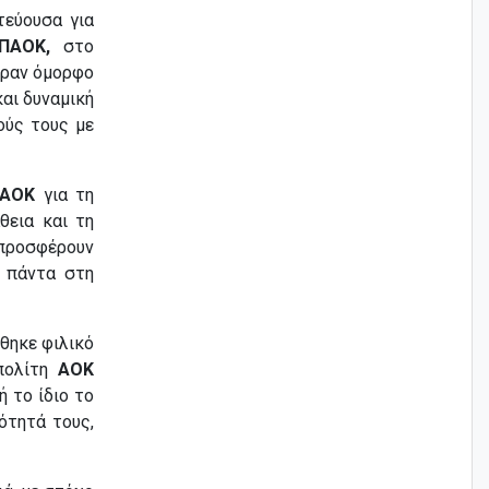
εύουσα για
ΠΑΟΚ,
στο
εραν όμορφο
και δυναμική
ούς τους με
ΠΑΟΚ
για τη
θεια και τη
 προσφέρουν
α πάντα στη
θηκε φιλικό
πολίτη
ΑΟΚ
ή το ίδιο το
ότητά τους,