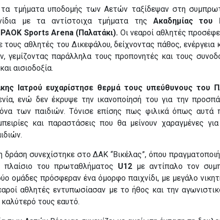
 τα τμήματα υποδομής των Αετών ταξίδεψαν στη συμπρωτ
χνίδια με τα αντίστοιχα τμήματα της
Ακαδημίας του 
PAOK Sports Arena (Παλατάκι).
Οι νεαροί αθλητές προσέφ
ε τους αθλητές του Δικεφάλου, δείχνοντας πάθος, ενέργεια 
ον, γεμίζοντας παράλληλα τους προπονητές και τους συνοδ
και αισιοδοξία.
κης Ιατρού
ευχαρίστησε θερμά τους υπεύθυνους του 
ενία, ενώ δεν έκρυψε την ικανοποίησή του για την προσπά
κόνα των παιδιών. Τόνισε επίσης πως φιλικά όπως αυτά
μπειρίες και παραστάσεις που θα μείνουν χαραγμένες γι
ιδιών.
 η δράση συνεχίστηκε στο ΔΑΚ “Βικέλας”, όπου πραγματοποιή
το πλαίσιο του πρωταθλήματος
U12
με αντίπαλο τον συμ
 δύο ομάδες πρόσφεραν ένα όμορφο παιχνίδι, με μεγάλο νικητ
νεαροί αθλητές εντυπωσίασαν με το ήθος και την αγωνιστικ
 καλύτερό τους εαυτό.