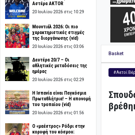
Αστέρα AKTOR
20 Ιουλίου 2026 στις 10:29
Μουντιάλ 2026: Οι πιο
χαρακτηριστικές στιγμές
της διοργάνωσης (vid)
20 Ιουλίου 2026 στις 03:06
Basket
Δευτέρα 20/7 – Οι
αθλητικές μεταδόσεις της
ημέρας
#Αετοί Βέ
20 Ιουλίου 2026 στις 02:29
Σπουδα
Η Ισπανία είναι Παγκόσμια
Πρωταθλήτρια! – Η απονομή
βρέθηκ
του τροπαίου (vid)
20 Ιουλίου 2026 στις 01:56
Ο «μαέστρος» Ρόδρι στην
κορυφή του κόσμου: