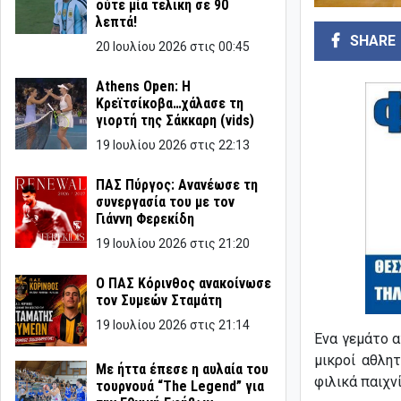
ούτε μία τελική σε 90
λεπτά!
SHARE
20 Ιουλίου 2026 στις 00:45
Athens Open: Η
Κρεϊτσίκοβα…χάλασε τη
γιορτή της Σάκκαρη (vids)
19 Ιουλίου 2026 στις 22:13
ΠΑΣ Πύργος: Ανανέωσε τη
συνεργασία του με τον
Γιάννη Φερεκίδη
19 Ιουλίου 2026 στις 21:20
Ο ΠΑΣ Κόρινθος ανακοίνωσε
τον Συμεών Σταμάτη
19 Ιουλίου 2026 στις 21:14
Ένα γεμάτο 
μικροί αθλη
Με ήττα έπεσε η αυλαία του
φιλικά παιχν
τουρνουά “The Legend” για