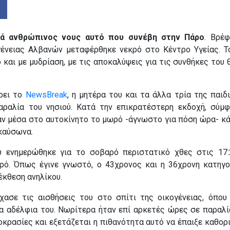
ά ανθρώπινος νους αυτό που συνέβη στην Πάρο
. Βρέ
ένειας Αλβανών μεταφέρθηκε νεκρό στο Κέντρο Υγείας. Τ
 και με μυδρίαση, με τις αποκαλύψεις για τις συνθήκες του
ρει το
NewsBreak
, η μητέρα του και τα άλλα τρία της παιδ
αραλία του νησιού. Κατά την επικρατέστερη εκδοχή, σύμ
αν μέσα στο αυτοκίνητο το μωρό -άγνωστο για πόση ώρα- κ
 καύσωνα.
 ενημερώθηκε για το σοβαρό περιστατικό χθες στις 17:
τρό. Όπως έγινε γνωστό, ο 43χρονος και η 36χρονη κατηγο
κθεση ανηλίκου.
χασε τις αισθήσεις του στο σπίτι της οικογένειας, όπου
τα αδέλφια του. Νωρίτερα ήταν επί αρκετές ώρες σε παραλ
κρασίες και εξετάζεται η πιθανότητα αυτό να έπαιξε καθορι