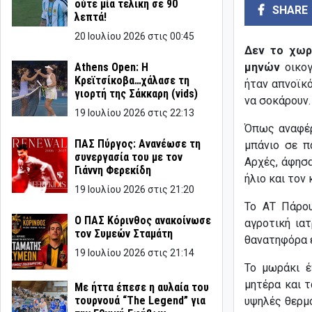
ούτε μία τελική σε 90
SHARE
λεπτά!
20 Ιουλίου 2026 στις 00:45
Δεν το χωρ
Athens Open: Η
μηνών
οικογ
Κρεϊτσίκοβα…χάλασε τη
ήταν απνοϊκό
γιορτή της Σάκκαρη (vids)
να σοκάρουν.
19 Ιουλίου 2026 στις 22:13
Όπως αναφέ
ΠΑΣ Πύργος: Ανανέωσε τη
μπάνιο σε π
συνεργασία του με τον
Αρχές, άφησ
Γιάννη Φερεκίδη
ήλιο και τον
19 Ιουλίου 2026 στις 21:20
Το ΑΤ Πάρου
Ο ΠΑΣ Κόρινθος ανακοίνωσε
αγροτική ια
τον Συμεών Σταμάτη
θανατηφόρα έ
19 Ιουλίου 2026 στις 21:14
Το μωράκι έ
μητέρα και 
Με ήττα έπεσε η αυλαία του
τουρνουά “The Legend” για
υψηλές θερμο