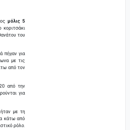
φος
μόλις 5
ο κοριτσάκι
 θανάτου του
ιά πήγαν για
φωνα με τις
άτω από τον
20 από την
ρούνται για
 ήταν με τη
ία κάτω από
στικό ρόλο.