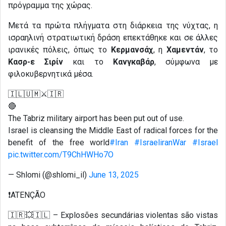
πρόγραμμα της χώρας.
Μετά τα πρώτα πλήγματα στη διάρκεια της νύχτας, η
ισραηλινή στρατιωτική δράση επεκτάθηκε και σε άλλες
ιρανικές πόλεις, όπως το
Κερμανσάχ
, η
Χαμεντάν
, το
Κασρ-ε Σιρίν
και το
Κανγκαβάρ
, σύμφωνα με
φιλοκυβερνητικά μέσα.
🇮🇱🇺🇲⚔️🇮🇷
🔴
The Tabriz military airport has been put out of use.
Israel is cleansing the Middle East of radical forces for the
benefit of the free world
#Iran
#IsraeliranWar
#Israel
pic.twitter.com/T9ChHWHo7O
— Shlomi (@shlomi_il)
June 13, 2025
❗ATENÇÃO
🇮🇷💥🇮🇱 – Explosões secundárias violentas são vistas