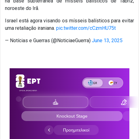
na base subterrânea de mísseis balísticos de Tabriz,
noroeste do Irã.
Israel está agora visando os mísseis balísticos para evitar
uma retaliação iraniana.
pic.twitter.com/cCzrnHU75t
— Notícias e Guerras (@NoticiaeGuerra)
June 13, 2025