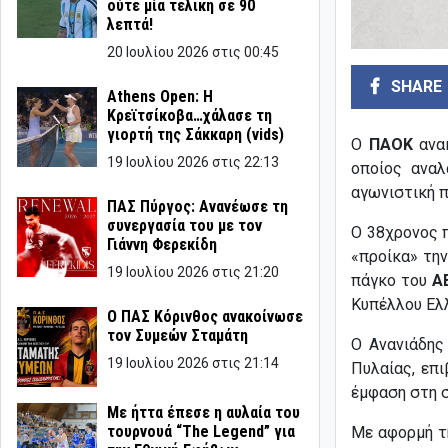
ούτε μία τελική σε 90
λεπτά!
20 Ιουλίου 2026 στις 00:45
SHARE
Athens Open: Η
Κρεϊτσίκοβα…χάλασε τη
γιορτή της Σάκκαρη (vids)
Ο
ΠΑΟΚ
ανακ
19 Ιουλίου 2026 στις 22:13
οποίος αναλ
αγωνιστική π
ΠΑΣ Πύργος: Ανανέωσε τη
συνεργασία του με τον
Ο 38χρονος π
Γιάννη Φερεκίδη
«προίκα» την
19 Ιουλίου 2026 στις 21:20
πάγκο του
Α
Κυπέλλου Ελ
Ο ΠΑΣ Κόρινθος ανακοίνωσε
τον Συμεών Σταμάτη
Ο Ανανιάδης
19 Ιουλίου 2026 στις 21:14
Πυλαίας, επ
έμφαση στη σ
Με ήττα έπεσε η αυλαία του
τουρνουά “The Legend” για
Με αφορμή τ