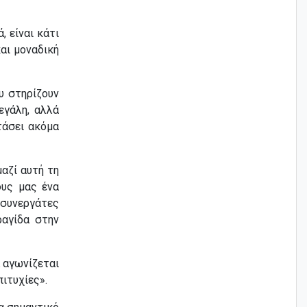
, είναι κάτι
αι μοναδική
υ στηρίζουν
εγάλη, αλλά
τάσει ακόμα
αζί αυτή τη
ους μας ένα
 συνεργάτες
ραγίδα στην
α αγωνίζεται
πιτυχίες».