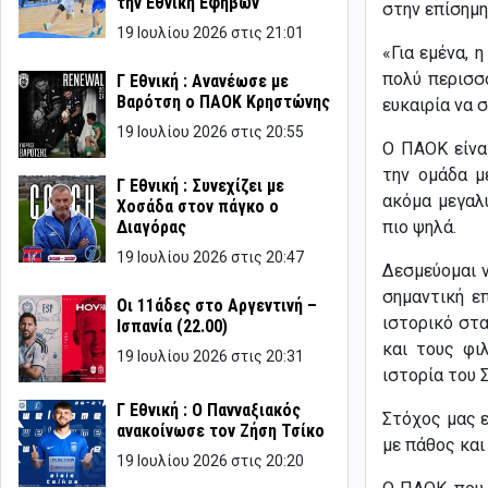
την Εθνική Εφήβων
στην επίσημη
19 Ιουλίου 2026 στις 21:01
«Για εμένα, 
πολύ περισσό
Γ Εθνική : Ανανέωσε με
Βαρότση ο ΠΑΟΚ Κρηστώνης
ευκαιρία να 
19 Ιουλίου 2026 στις 20:55
Ο ΠΑΟΚ είνα
την ομάδα μ
Γ Εθνική : Συνεχίζει με
ακόμα μεγαλ
Χοσάδα στον πάγκο ο
πιο ψηλά.
Διαγόρας
19 Ιουλίου 2026 στις 20:47
Δεσμεύομαι 
σημαντική ε
Οι 11άδες στο Αργεντινή –
ιστορικό στα
Ισπανία (22.00)
και τους φι
19 Ιουλίου 2026 στις 20:31
ιστορία του 
Γ Εθνική : Ο Πανναξιακός
Στόχος μας ε
ανακοίνωσε τον Ζήση Τσίκο
με πάθος και
19 Ιουλίου 2026 στις 20:20