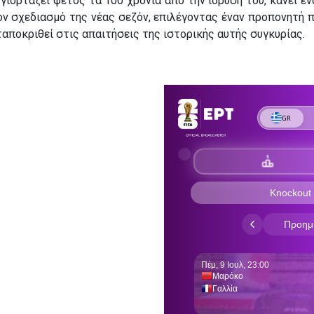
γιορτάζει φέτος τα 100 χρόνια από την ίδρυσή του, κάνει έ
ν σχεδιασμό της νέας σεζόν, επιλέγοντας έναν προπονητή π
ταποκριθεί στις απαιτήσεις της ιστορικής αυτής συγκυρίας.