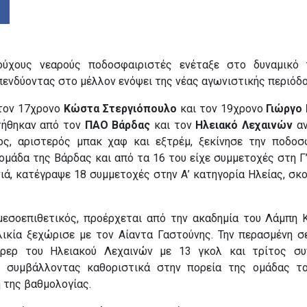
ούχους νεαρούς ποδοσφαιριστές ενέταξε στο δυναμικό 
επενδύοντας στο μέλλον ενόψει της νέας αγωνιστικής περιόδο
 τον 17χρονο
Κώστα Στεργιόπουλο
και τον 19χρονο
Γιώργο
τήθηκαν από τον
ΠΑΟ Βάρδας
και τον
Ηλειακό Λεχαινών
αν
ος, αριστερός μπακ χαφ και εξτρέμ, ξεκίνησε την ποδοσ
ομάδα της Βάρδας και από τα 16 του είχε συμμετοχές στη Γ’
ιά, κατέγραψε 18 συμμετοχές στην Α’ κατηγορία Ηλείας, σκ
μεσοεπιθετικός, προέρχεται από την ακαδημία του Λάμπη 
λικία ξεχώρισε με τον Αίαντα Γαστούνης. Την περασμένη σ
ρερ του Ηλειακού Λεχαινών με 13 γκολ και τρίτος συ
 συμβάλλοντας καθοριστικά στην πορεία της ομάδας το
 της βαθμολογίας.