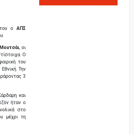
του ο
ΑΠΣ
υ.
 Μουτσάι
, οι
τίστοιχα. Ο
φαιρική του
 Εθνική. Την
οράροντας 3
Κάρδαρη και
εζόν ήταν ο
νολικά στο
υ μέχρι τη