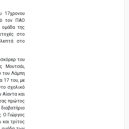
υ 17χρονου
πό τον ΠΑΟ
 ομάδα της
ετοχές στο
 λεπτά στο
 σκόρερ του
ς Μουτσάι,
υ του Λάμπη
α 17 του, με
στο σχολικό
ν Αίαντα και
ντας πρώτος
 διαβατήριο
ς. Ο Γιώργος
 και τρίτος
ν ομάδα των