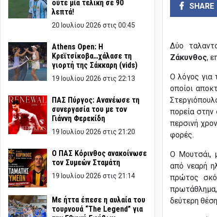
ούτε μία τελική σε 90
SHARE
λεπτά!
20 Ιουλίου 2026 στις 00:45
Δύο ταλαντ
Athens Open: Η
Κρεϊτσίκοβα…χάλασε τη
Ζάκυνθος
, 
γιορτή της Σάκκαρη (vids)
Ο λόγος για
19 Ιουλίου 2026 στις 22:13
οποίοι αποκ
ΠΑΣ Πύργος: Ανανέωσε τη
Στεργιόπουλ
συνεργασία του με τον
πορεία στην 
Γιάννη Φερεκίδη
περσινή χρον
19 Ιουλίου 2026 στις 21:20
φορές.
Ο ΠΑΣ Κόρινθος ανακοίνωσε
Ο Μουτσάι, 
τον Συμεών Σταμάτη
από νεαρή η
19 Ιουλίου 2026 στις 21:14
πρώτος σκό
πρωτάθλημα,
Με ήττα έπεσε η αυλαία του
δεύτερη θέση
τουρνουά “The Legend” για