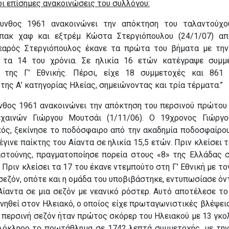
ι επίσημες ανακοινώσεις του συλλόγου:
υνθος 1961 ανακοινώνει την απόκτηση του ταλαντούχο
μπακ χαφ και εξτρέμ Κώστα Στεργιόπουλου (24/1/07) α
εαρός Στεργιόπουλος έκανε τα πρώτα του βήματα με την
 τα 14 του χρόνια. Σε ηλικία 16 ετών κατέγραψε συμμ
 της Γ’ Εθνικής. Πέρσι, είχε 18 συμμετοχές και 861
ης Α’ κατηγορίας Ηλείας, σημειώνοντας και τρία τέρματα.”
νθος 1961 ανακοινώνει την απόκτηση του περσινού πρώτου
χαινών Γιώργου Μουτσάι (1/11/06). Ο 19χρονος Γιώργο
κός, ξεκίνησε το ποδόσφαιρο από την ακαδημία ποδοσφαίρο
έγινε παίκτης του Αίαντα σε ηλικία 15,5 ετών. Πριν κλείσει τ
αστούνης, πραγματοποίησε πορεία στους «8» της Ελλάδας 
Πριν κλείσει τα 17 του έκανε ντεμπούτο στη Γ’ Εθνική με το
σεζόν, οπότε και η ομάδα του υποβιβάστηκε, εντυπωσίασε ό
Αίαντα σε μια σεζόν με νεανικό ρόστερ. Αυτό αποτέλεσε το
ινηθεί στον Ηλειακό, ο οποίος είχε πρωταγωνιστικές βλέψει
 περσινή σεζόν ήταν πρώτος σκόρερ του Ηλειακού με 13 γκολ
λόκληρο το πρωτάθλημα σε 1742 λεπτά συμμετοχής, με τη