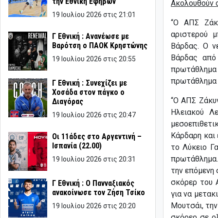
την Εθνική Εφήβων
Ακολουθούν ο
19 Ιουλίου 2026 στις 21:01
“Ο ΑΠΣ Ζάκ
αριστερού 
Γ Εθνική : Ανανέωσε με
Βαρότση ο ΠΑΟΚ Κρηστώνης
Βάρδας. Ο ν
Βάρδας από
19 Ιουλίου 2026 στις 20:55
πρωτάθλημα
πρωτάθλημα τ
Γ Εθνική : Συνεχίζει με
Χοσάδα στον πάγκο ο
“Ο ΑΠΣ Ζάκυ
Διαγόρας
Ηλειακού Λε
19 Ιουλίου 2026 στις 20:47
μεσοεπιθετι
Κάρδαρη και 
Οι 11άδες στο Αργεντινή –
Ισπανία (22.00)
το Λύκειο Γ
πρωτάθλημα. 
19 Ιουλίου 2026 στις 20:31
την επόμενη 
σκόρερ του 
Γ Εθνική : Ο Πανναξιακός
ανακοίνωσε τον Ζήση Τσίκο
για να μετακ
Μουτσάι, την
19 Ιουλίου 2026 στις 20:20
σκόρερ σε ο