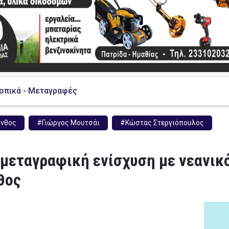
Τοπικά
-
Μεταγραφές
νθος
#Γιώργος Μουτσάι
#Κώστας Στεργιόπουλος
μεταγραφική ενίσχυση με νεανικό
θος