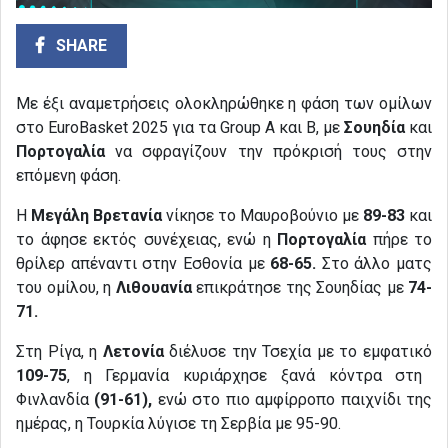
SHARE
Με έξι αναμετρήσεις ολοκληρώθηκε η φάση των ομίλων
στο EuroBasket 2025 για τα Group A και B, με
Σουηδία
και
Πορτογαλία
να σφραγίζουν την πρόκρισή τους στην
επόμενη φάση.
Η
Μεγάλη Βρετανία
νίκησε το Μαυροβούνιο με
89-83
και
το άφησε εκτός συνέχειας, ενώ η
Πορτογαλία
πήρε το
θρίλερ απέναντι στην Εσθονία με
68-65.
Στο άλλο ματς
του ομίλου, η
Λιθουανία
επικράτησε της Σουηδίας με
74-
71.
Στη Ρίγα, η
Λετονία
διέλυσε την Τσεχία με το εμφατικό
109-75
, η Γερμανία κυριάρχησε ξανά κόντρα στη
Φινλανδία
(91-61),
ενώ στο πιο αμφίρροπο παιχνίδι της
ημέρας, η Τουρκία λύγισε τη Σερβία με 95-90.