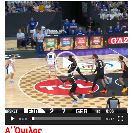
Πρόγραμμα
Αναπαραγωγής
Βίντεο
00:00
03:17
Α’ Όμιλος