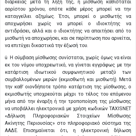
διάρκειας μετά τη λήξη της, η μίσθωση καθίσταται
αορίστου χρόνου, οπότε κάθε μέρος μπορεί να την
καταγγείλει αζημίως. Έτσι, μπορεί ο μισθωτής να
αποχωρήσει χωρίς να μπορεί ο ιδιοκτήτης να
αντιδράσει, αλλά και ο ιδιοκτήτης να απαιτήσει από το
μισθωτή να αποχωρήσει, και σε περίπτωση που αρνείται,
να επιτύχει δικαστικά την έξωσή του.
ü Η σύμβαση μίσθωσης συνίσταται, χωρίς όμως να είναι
εκ του νόμου υποχρεωτικό, να γίνεται εγγράφως με την
κατάρτιση ιδιωτικού συμφωνητικού μεταξύ των
συμβαλλομένων μερών (εκμισθωτή και μισθωτή). Μετά
την καθ’ οιονδήποτε τρόπο κατάρτιση της μίσθωσης, ο
εκμισθωτής υποχρεούται μέχρι το τέλος του επόμενου
μήνα από την έναρξη ή την τροποποίηση της μίσθωσης
να υποβάλλει ηλεκτρονικά με χρήση κωδικών TAXISNET
«Δήλωση Πληροφοριακών Στοιχείων Μίσθωσης
Ακίνητης Περιουσίας» στο πληροφοριακό σύστημα της
ΑΑΔΕ. Επισημαίνεται ότι, η ηλεκτρονική δήλωση