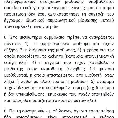
πληροφοριακών στοιχείων μίσθωσης υποβάλλεται
αποκλειστικά για φορολογικούς λόγους και σε καμία
περίπτωση δεν έχει αντικαταστήσει τη σύνταξη του
έγγραφου ιδιωτικού συμφωνητικού μίσθωσης μεταξύ
των συμβαλλομένων μερών.
ü Στο μισθωτήριο συμβόλαιο, πρέπει να αναγράφεται
πάντοτε: 1) το συμφωνούμενο μίσθωμα και τυχόν
αύξηση, 2) η διάρκεια της μίσθωσης, 3) η χρήση για την
οποία προορίζεται το ακίνητο (κατοικία, επαγγελματική
στέγη κλπ), 4) η εγγύηση που τυχόν κατέβαλε ο
μισθωτής στον εκμισθωτή (συνήθως 1-2 μηνιαία
μισθώματα), η οποία επιστρέφεται στο μισθωτή, όταν
λήξει ή λυθεί με άλλο τρόπο η μίσθωση, 5) αναφορά
τυχόν άλλων όρων που επιθυμούν τα μέρη (π.χ. δικαίωμα
ή όχι υπεκμίσθωσης, επισκευές που τυχόν απαιτηθούν
και ποιος θα επωμίζεται το κόστος αυτών κλπ)
ü Για τη σύναψη νέων μισθώσεων, όχι για τροποποίηση
ήδη υφιστάμενων, είναι υποχρεωτική η έκδοση