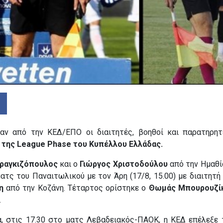
αν από την ΚΕΔ/ΕΠΟ οι διαιτητές, βοηθοί και παρατηρη
 της League Phase του Κυπέλλου Ελλάδας.
αραγκιζόπουλος
και ο
Γιώργος Χριστοδούλου
από την Ημαθία
ατς του Παναιτωλικού με τον Άρη (17/8, 15.00) με διαιτητή
δη
από την Κοζάνη. Τέταρτος ορίστηκε ο
Θωμάς Μπουρουζί
.
ρα, στις 17.30 στο ματς Λεβαδειακός-ΠΑΟΚ, η ΚΕΔ επέλεξε 