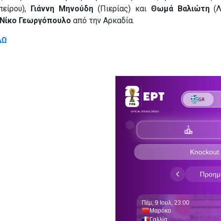
είρου),
Γιάννη Μηνούδη
(Πιερίας) και
Θωμά Βαλιώτη
(Λ
Νίκο Γεωργόπουλο
από την Αρκαδία.
ΔΩ