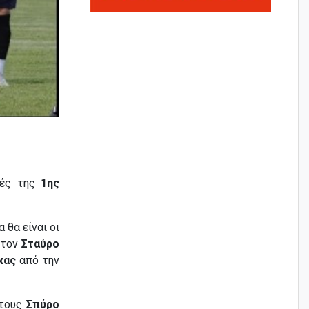
τές της
1η
ς
 θα είναι οι
 τον
Σταύρο
κας
από την
τους
Σπύρο