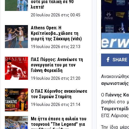
ούτε μία τελική σε 90
λεπτά!
20 Ιουλίου 2026 στις 00:45
Athens Open: Η
Κρεϊτσίκοβα…χάλασε τη
γιορτή της Σάκκαρη (vids)
19 Ιουλίου 2026 στις 22:13
ΠΑΣ Πύργος: Ανανέωσε τη
SHARE
συνεργασία του με τον
Γιάννη Φερεκίδη
Ανακοινώθηκ
19 Ιουλίου 2026 στις 21:20
αγωνιστικής
Ο ΠΑΣ Κόρινθος ανακοίνωσε
Ο
Γιάννης Κ
τον Συμεών Σταμάτη
βοηθοί στο μ
19 Ιουλίου 2026 στις 21:14
Τσιμεντερί
ΕΠΣ Λάρισας
Με ήττα έπεσε η αυλαία του
τουρνουά “The Legend” για
Την ίδια μέ