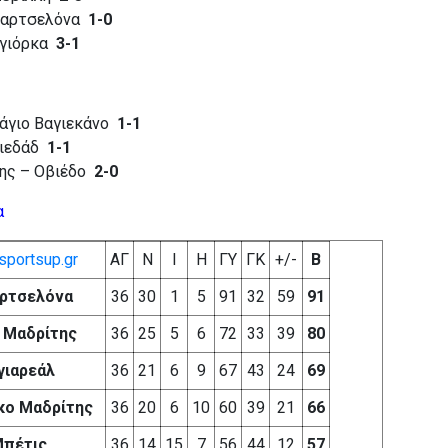
παρτσελόνα
1-0
αγιόρκα
3-1
Ράγιο Βαγιεκάνο
1-1
σιεδάδ
1-1
ης – Οβιέδο
2-0
α
portsup.gr
ΑΓ
Ν
Ι
Η
ΓΥ
ΓΚ
+/-
Β
ρτσελόνα
36
30
1
5
91
32
59
91
 Μαδρίτης
36
25
5
6
72
33
39
80
γιαρεάλ
36
21
6
9
67
43
24
69
κο Μαδρίτης
36
20
6
10
60
39
21
66
πέτις
36
14
15
7
56
44
12
57