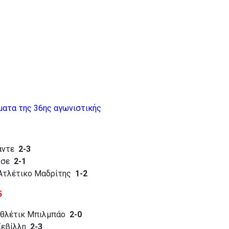
ματα της 36ης αγωνιστικής
άντε
2-3
λτσε
2-1
Ατλέτικο Μαδρίτης
1-2
5
Αθλέτικ Μπιλμπάο
2-0
 Σεβίλλη
2-3