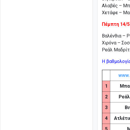
Αλαβές – Μ
Χετάφε – Μ
Πέμπτη 14/5
Βαλένθια – 
Χιρόνα – Σο
Ρεάλ Μαδρίτ
Η βαθμολογί
www.s
1
Μπα
2
Ρεάλ
3
Βι
4
Ατλέτι
5
Μ