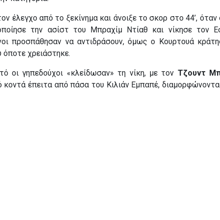
τον έλεγχο από το ξεκίνημα και άνοιξε το σκορ στο 44’, όταν 
ποίησε την ασίστ του Μπραχίμ Ντίαθ και νίκησε τον Εσ
νοι προσπάθησαν να αντιδράσουν, όμως ο Κουρτουά κράτ
υ όποτε χρειάστηκε.
τό οι γηπεδούχοι «κλείδωσαν» τη νίκη, με τον
Τζουντ Μπ
ό κοντά έπειτα από πάσα του Κιλιάν Εμπαπέ, διαμορφώνοντ