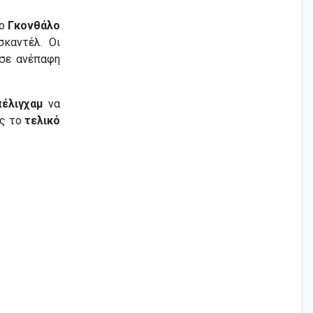
ο
Γκονθάλο
καντέλ. Οι
ησε ανέπαφη
έλιγχαμ
να
ας το
τελικό