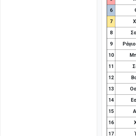
6
7
Χ
8
Σ
9
Ράγιο
10
Μπ
11
Σ
12
Β
13
Οσ
14
Ε
15
Α
16
17