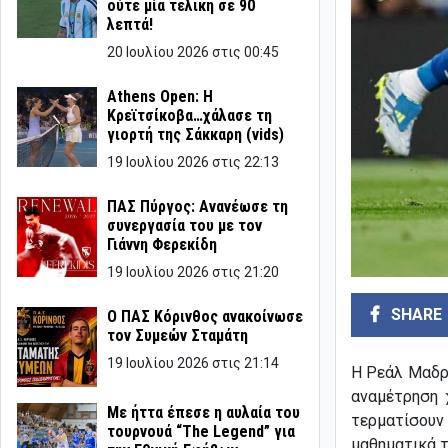
ούτε μία τελική σε 90
λεπτά!
20 Ιουλίου 2026 στις 00:45
Athens Open: Η
Κρεϊτσίκοβα…χάλασε τη
γιορτή της Σάκκαρη (vids)
19 Ιουλίου 2026 στις 22:13
ΠΑΣ Πύργος: Ανανέωσε τη
συνεργασία του με τον
Γιάννη Φερεκίδη
19 Ιουλίου 2026 στις 21:20
SHARE
Ο ΠΑΣ Κόρινθος ανακοίνωσε
τον Συμεών Σταμάτη
19 Ιουλίου 2026 στις 21:14
Η Ρεάλ Μαδρ
αναμέτρηση 
Με ήττα έπεσε η αυλαία του
τερματίσουν
τουρνουά “The Legend” για
μαθηματικά τ