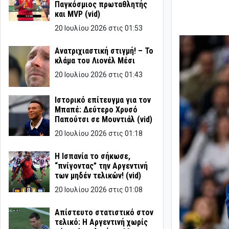
Παγκόσμιος πρωταθλητής
και MVP (vid)
20 Ιουλίου 2026 στις 01:53
Ανατριχιαστική στιγμή! – Το
κλάμα του Λιονέλ Μέσι
20 Ιουλίου 2026 στις 01:43
Ιστορικό επίτευγμα για τον
Μπαπέ: Δεύτερο Χρυσό
Παπούτσι σε Μουντιάλ (vid)
20 Ιουλίου 2026 στις 01:18
Η Ισπανία το σήκωσε,
“πνίγοντας” την Αργεντινή
των μηδέν τελικών! (vid)
20 Ιουλίου 2026 στις 01:08
Απίστευτο στατιστικό στον
τελικό: Η Αργεντινή χωρίς