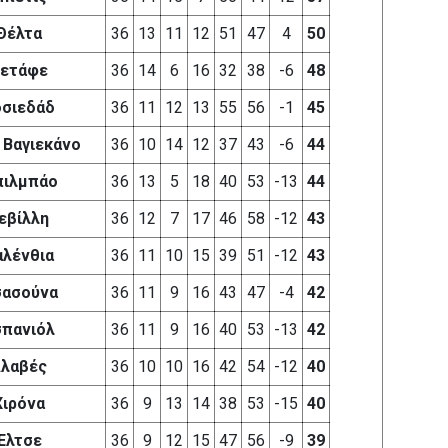
Θέλτα
36
13
11
12
51
47
4
50
ετάφε
36
14
6
16
32
38
-6
48
οσιεδάδ
36
11
12
13
55
56
-1
45
 Βαγιεκάνο
36
10
14
12
37
43
-6
44
ιλμπάο
36
13
5
18
40
53
-13
44
εβίλλη
36
12
7
17
46
58
-12
43
αλένθια
36
11
10
15
39
51
-12
43
ασούνα
36
11
9
16
43
47
-4
42
σπανιόλ
36
11
9
16
40
53
-13
42
λαβές
36
10
10
16
42
54
-12
40
Χιρόνα
36
9
13
14
38
53
-15
40
Έλτσε
36
9
12
15
47
56
-9
39