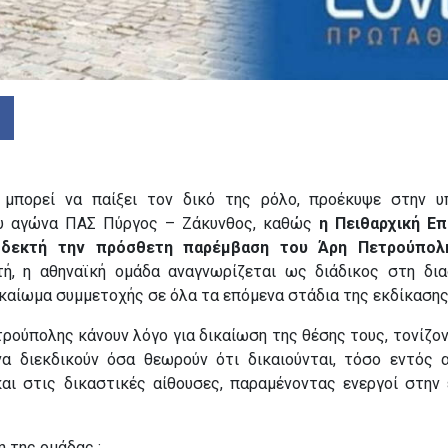
 μπορεί να παίξει τον δικό της ρόλο, προέκυψε στην υ
υ αγώνα ΠΑΣ Πύργος – Ζάκυνθος, καθώς
η Πειθαρχική Επ
δεκτή την πρόσθετη παρέμβαση του Άρη Πετρούπολ
ή, η αθηναϊκή ομάδα αναγνωρίζεται ως διάδικος στη δια
καίωμα συμμετοχής σε όλα τα επόμενα στάδια της εκδίκασης
ρούπολης κάνουν λόγο για δικαίωση της θέσης τους, τονίζο
να διεκδικούν όσα θεωρούν ότι δικαιούνται, τόσο εντός 
αι στις δικαστικές αίθουσες, παραμένοντας ενεργοί στην 
 της ομάδας :