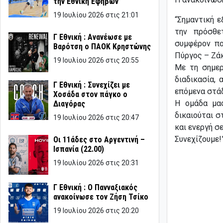
την Εθνική Εφήβων
19 Ιουλίου 2026 στις 21:01
“Σημαντική ε
την πρόσθε
Γ Εθνική : Ανανέωσε με
συμφέρον πο
Βαρότση ο ΠΑΟΚ Κρηστώνης
Πύργος – Ζά
19 Ιουλίου 2026 στις 20:55
Με τη σημερ
διαδικασία,
Γ Εθνική : Συνεχίζει με
επόμενα στάδ
Χοσάδα στον πάγκο ο
Η ομάδα μας
Διαγόρας
δικαιούται 
19 Ιουλίου 2026 στις 20:47
και ενεργή σ
Συνεχίζουμε!
Οι 11άδες στο Αργεντινή –
Ισπανία (22.00)
19 Ιουλίου 2026 στις 20:31
Γ Εθνική : Ο Πανναξιακός
ανακοίνωσε τον Ζήση Τσίκο
19 Ιουλίου 2026 στις 20:20