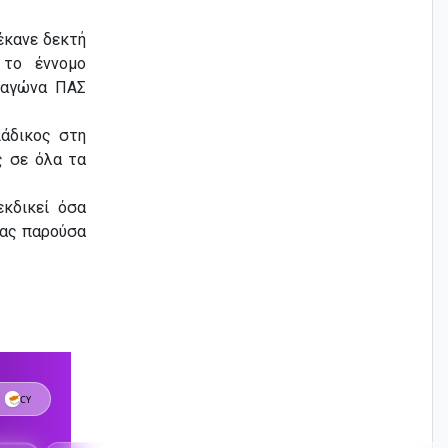
έκανε δεκτή
 το έννομο
 αγώνα ΠΑΣ
ιάδικος στη
ς σε όλα τα
εκδικεί όσα
τας παρούσα