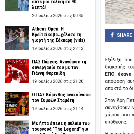
ούτε μία τελική σε 90
λεπτά!
20 Ιουλίου 2026 στις 00:45
Athens Open: Η
Κρεϊτσίκοβα…χάλασε τη
SHARE
γιορτή της Σάκκαρη (vids)
19 Ιουλίου 2026 στις 22:13
Εξέλιξη που
ΠΑΣ Πύργος: Ανανέωσε τη
διακοπής το
συνεργασία του με τον
Γιάννη Φερεκίδη
ΕΠΟ έκανε 
απόφαση αυτ
19 Ιουλίου 2026 στις 21:20
αποκτά το δι
Ο ΠΑΣ Κόρινθος ανακοίνωσε
Στον Άρη Πετ
τον Συμεών Σταμάτη
συνεχίσουν 
19 Ιουλίου 2026 στις 21:14
χώρου όσο κ
υπόθεσης.
Με ήττα έπεσε η αυλαία του
τουρνουά “The Legend” για
Η ανακοίνωση