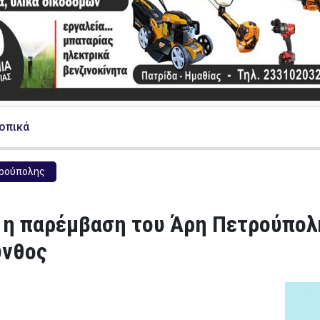
Τοπικά
ρούπολης
 η παρέμβαση του Άρη Πετρούπολ
υνθος