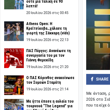
ούτε μία τελική σε 90
λεπτά!
20 Ιουλίου 2026 στις 00:45
Athens Open: Η
Κρεϊτσίκοβα…χάλασε τη
γιορτή της Σάκκαρη (vids)
19 Ιουλίου 2026 στις 22:13
ΠΑΣ Πύργος: Ανανέωσε τη
συνεργασία του με τον
Γιάννη Φερεκίδη
19 Ιουλίου 2026 στις 21:20
Ο ΠΑΣ Κόρινθος ανακοίνωσε
SHARE
τον Συμεών Σταμάτη
19 Ιουλίου 2026 στις 21:14
Με ένταση, 
2026 στο Σι
Με ήττα έπεσε η αυλαία του
που τα είχε 
τουρνουά “The Legend” για