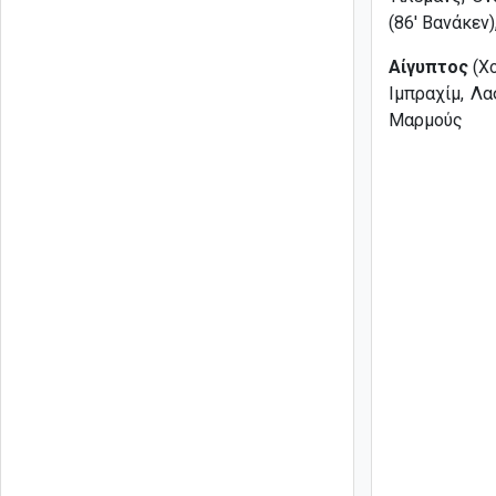
(86′ Βανάκεν
Αίγυπτος
(Χο
Ιμπραχίμ, Λασ
Μαρμούς