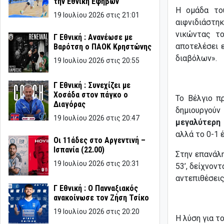
την Εθνική Εφήβων
Η ομάδα του
19 Ιουλίου 2026 στις 21:01
αιφνιδιάστη
νικώντας τ
Γ Εθνική : Ανανέωσε με
αποτελέσει 
Βαρότση ο ΠΑΟΚ Κρηστώνης
διαβόλων».
19 Ιουλίου 2026 στις 20:55
Γ Εθνική : Συνεχίζει με
Χοσάδα στον πάγκο ο
Το Βέλγιο π
Διαγόρας
δημιουργούν
19 Ιουλίου 2026 στις 20:47
μεγαλύτερη 
αλλά το 0-1 
Οι 11άδες στο Αργεντινή –
Ισπανία (22.00)
Στην επανάλη
19 Ιουλίου 2026 στις 20:31
53’, δείχνον
αντεπιθέσει
Γ Εθνική : Ο Πανναξιακός
ανακοίνωσε τον Ζήση Τσίκο
19 Ιουλίου 2026 στις 20:20
Η λύση για τ