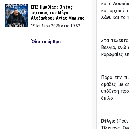
και ο
Λουκά
ΕΠΣ Ημαθίας : Ο νέος
και αρχικά 
τεχνικός του Μέγα
Χάνι
, και το
1
Αλέξανδρου Αγίας Μαρίνας
19 Ιουλίου 2026 στις 19:52
Στα τελευτα
Όλα τα άρθρα
Βέλγιο, ενώ
κορυφαίες ε
Παρά την πί
ομάδες με α
υπόθεση πρό
όμιλο.
Βέλγιο
(Ρούντ
Τίλεμανς, Ον