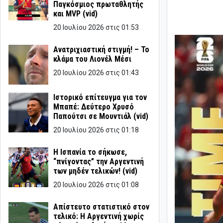
Παγκόσμιος πρωταθλητής
και MVP (vid)
20 Ιουλίου 2026 στις 01:53
Ανατριχιαστική στιγμή! – Το
κλάμα του Λιονέλ Μέσι
20 Ιουλίου 2026 στις 01:43
Ιστορικό επίτευγμα για τον
Μπαπέ: Δεύτερο Χρυσό
Παπούτσι σε Μουντιάλ (vid)
20 Ιουλίου 2026 στις 01:18
Η Ισπανία το σήκωσε,
“πνίγοντας” την Αργεντινή
των μηδέν τελικών! (vid)
20 Ιουλίου 2026 στις 01:08
Απίστευτο στατιστικό στον
τελικό: Η Αργεντινή χωρίς