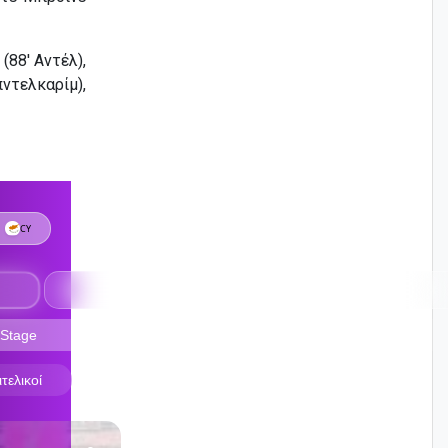
(88′ Αντέλ),
πντελκαρίμ),