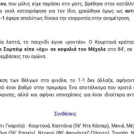
κου
, που μόλις είχε περάσει στο ματς, βρέθηκε στην κατάλλ
το γκολ καταγράφηκε για τον ίδιο, χρεώθηκε όμως ως
αυτ
-1
έφερε απολύτως δίκαια την ισορροπία στην αναμέτρηση.
ία λεπτά, το παιχνίδι έγινε «ροντέο». Ο Κουρτουά κράτη
ο Σομπέιρ είπε «όχι» σε κεφαλιά του Μέχελε
στο 84’, σε
πεμβάσεις του αγώνα.
εση των Βέλγων στο φινάλε, το 1-1 δεν άλλαξε, αφήνον
πό έναν βαθμό στην πρεμιέρα. Ένα αποτέλεσμα που κρατά 
κρισης, αλλά και αφήνει υποσχέσεις για έναν ιδιαίτερα αν
Συνθέσεις
ι Γκαρσία) : Κουρτουά, Καστάνιε (56′ Ντε Κάιπερ), Μενιέ, Μέχ
άνα (56′ Ρασκίν), Ντοκού (86′ Φερνάντεζ-Πάρντο), Τροσάρ, 