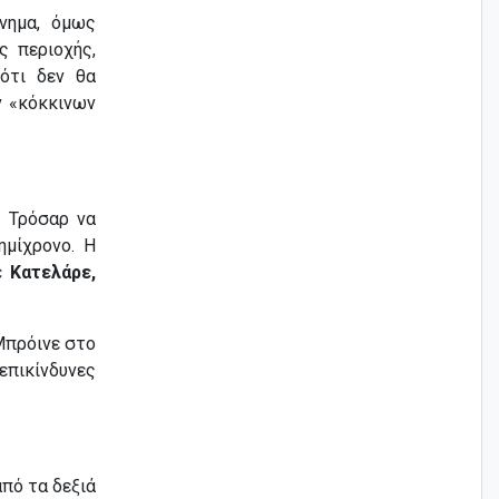
νημα, όμως
ς περιοχής,
ότι δεν θα
ν «κόκκινων
ι Τρόσαρ να
ημίχρονο. Η
 Κατελάρε,
 Μπρόινε στο
 επικίνδυνες
από τα δεξιά