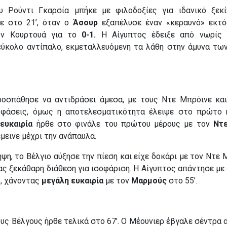
 Ρούντι Γκαρσία μπήκε με φιλοδοξίες για ιδανικό ξεκί
κε στο 21’, όταν ο
Άσουρ
εξαπέλυσε έναν «κεραυνό» εκτό
ον Κουρτουά για το
0-1.
Η Αίγυπτος έδειξε από νωρίς 
εύκολο αντίπαλο, εκμεταλλευόμενη τα λάθη στην άμυνα τω
ροσπάθησε να αντιδράσει άμεσα, με τους Ντε Μπρόινε κα
 φάσεις, όμως η αποτελεσματικότητα έλειψε στο πρώτο 
ευκαιρία
ήρθε στο φινάλε του πρώτου μέρους με τον
Ντε
έμεινε μέχρι την ανάπαυλα.
ψη, το Βέλγιο αύξησε την πίεση και είχε δοκάρι με τον Ντε
τας ξεκάθαρη διάθεση για ισοφάριση. Η Αίγυπτος απάντησε με
ς, χάνοντας
μεγάλη ευκαιρία
με τον
Μαρμούς
στο 55’.
ους Βέλγους ήρθε τελικά στο 67’. Ο Μέουνιερ έβγαλε σέντρα 