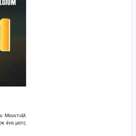
ου Μουντιάλ
ε ένα ματς