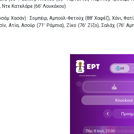
), Ντε Κατελάρε (66′ Λουκάκου)
σάμ Χασάν) : Σομπέιρ, Αμπούλ-Φετούχ (88′ Χαφέζ), Χάνι, Φατί 
ίν, Ατία, Ασούρ (71′ Ράμπια), Ζίκο (76′ Ζίζο), Σαλάχ (76′ Αμ