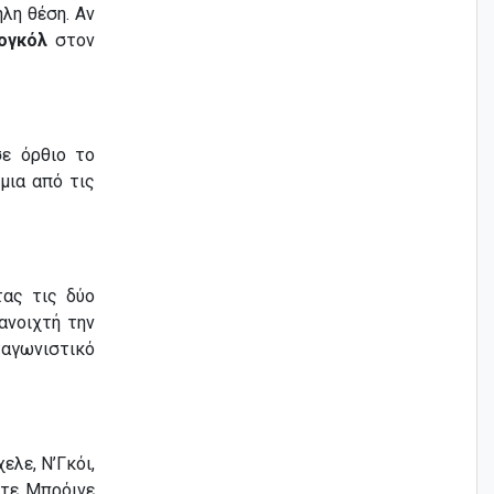
ηλη θέση. Αν
ογκόλ
στον
σε όρθιο το
 μια από τις
τας τις δύο
ανοιχτή την
ταγωνιστικό
ελε, Ν’Γκόι,
Ντε Μπρόινε