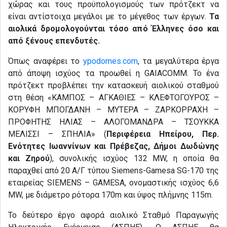
χώρας και τους προϋπολογισμούς των πρότζεκτ να
είναι αντίστοιχα μεγάλοι με το μέγεθος των έργων.
Τα
αιολικά δρομολογούνται τόσο από Έλληνες όσο και
από ξένους επενδυτές.
Όπως αναφέρει το
ypodomes.com
, τα μεγαλύτερα έργα
από άποψη ισχύος τα προωθεί η GAIACOMM. Το ένα
πρότζεκτ προβλέπει την κατασκευή αιολικού σταθμού
στη θέση «ΚΑΜΠΟΣ – ΑΓΚΑΘΙΕΣ – ΚΛΕΦΤΟΓΟΥΡΟΣ –
ΚΟΡΥΦΗ ΜΠΟΓΔΑΝΗ – ΜΥΤΕΡΑ – ΖΑΡΚΟΡΡΑΧΗ –
ΠΡΟΦΗΤΗΣ ΗΛΙΑΣ – ΑΛΟΓΟΜΑΝΔΡΑ – ΤΣΟΥΚΚΑ
ΜΕΛΙΣΣΙ – ΣΠΗΛΙΑ» (
Περιφέρεια Ηπείρου, Περ.
Ενότητες Ιωαννίνων και Πρέβεζας, Δήμοι Δωδώνης
και Ζηρού
), συνολικής ισχύος 132 MW, η οποία θα
παραχθεί από 20 Α/Γ τύπου Siemens-Gamesa SG-170 της
εταιρείας SIEMENS – GAMESA, ονομαστικής ισχύος 6,6
ΜW, με διάμετρο ρότορα 170m και ύψος πλήμνης 115m.
Το δεύτερο έργο αφορά αιολικό Σταθμό Παραγωγής