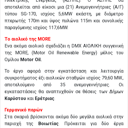
Ηλεκτρικής Ενέργειας (ΑΣΠΗΕ). Ο ΑΣΠΗΕ θα
αποτελείται από είκοσι μια (21) Ανεμογεννήτριες (Α/Γ)
τύπου SG-170, ισχύος 5,6MW εκάστη, με διάμετρο
πτερωτής 170m και ύψος πυλώνα 115m και συνολικής
παραγόμενης ισχύος 117,6ΜW.
Το αιολικό της MORE
Ένα ακόμα αιολικό σχεδιάζει η DMX ΑΙΟΛΙΚΗ συγγενική
της MORE, (Motor Oil Renewable Energy) μέλος του
Ομίλου
Motor Oil.
Το έργο αφορά στην εγκατάσταση και λειτουργία
συγκροτήματος έξι αιολικών σταθμών ισχύος 79,60 MW.,
αποτελούμενο από 35 ανεμογεννήτριες. Οι
εγκαταστάσεις θα αναπτυχθούν σε θέσεις των Δήμων
Καρύστου
και
Ερέτριας
.
Γερμανικό παρών
Στα σκαριά βρίσκονται ακόμα δύο μεγάλα αιολικά στην
περιοχή της
Βοιωτίας
. Πρόκειται για δύο έργα