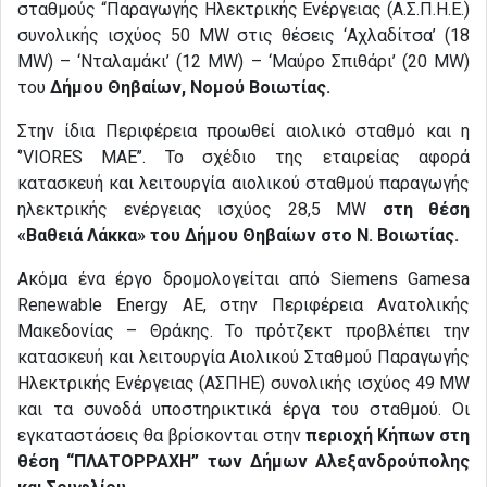
σταθμούς “Παραγωγής Ηλεκτρικής Ενέργειας (Α.Σ.Π.Η.Ε.)
συνολικής ισχύος 50 MW στις θέσεις ‘Αχλαδίτσα’ (18
MW) – ‘Νταλαµάκι’ (12 ΜW) – ‘Μαύρο Σπιθάρι’ (20 MW)
του
Δήµου Θηβαίων, Νομού Βοιωτίας.
Στην ίδια Περιφέρεια προωθεί αιολικό σταθμό και η
‘’VIORES MAE’’. Το σχέδιο της εταιρείας αφορά
κατασκευή και λειτουργία αιολικού σταθμού παραγωγής
ηλεκτρικής ενέργειας ισχύος 28,5 MW
στη θέση
«Βαθειά Λάκκα» του Δήμου Θηβαίων στο Ν. Βοιωτίας.
Ακόμα ένα έργο δρομολογείται από Siemens Gamesa
Renewable Energy AE, στην Περιφέρεια Ανατολικής
Μακεδονίας – Θράκης. Το πρότζεκτ προβλέπει την
κατασκευή και λειτουργία Αιολικού Σταθμού Παραγωγής
Ηλεκτρικής Ενέργειας (ΑΣΠΗΕ) συνολικής ισχύος 49 MW
και τα συνοδά υποστηρικτικά έργα του σταθμού. Οι
εγκαταστάσεις θα βρίσκονται στην
περιοχή Κήπων στη
θέση “ΠΛΑΤΟΡΡΑΧΗ” των Δήμων Αλεξανδρούπολης