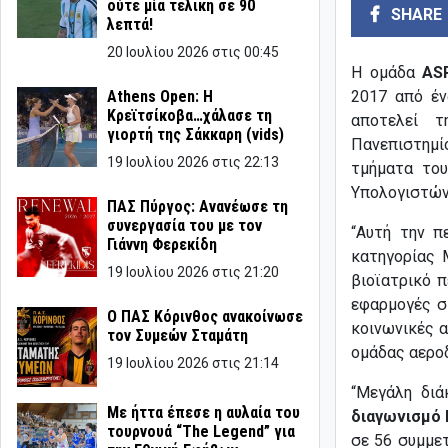
ούτε μία τελική σε 90
SHARE
λεπτά!
20 Ιουλίου 2026 στις 00:45
Η ομάδα
AS
Athens Open: Η
2017 από έ
Κρεϊτσίκοβα…χάλασε τη
αποτελεί τ
γιορτή της Σάκκαρη (vids)
Πανεπιστημί
19 Ιουλίου 2026 στις 22:13
τμήματα του
Υπολογιστών
ΠΑΣ Πύργος: Ανανέωσε τη
συνεργασία του με τον
“Αυτή την π
Γιάννη Φερεκίδη
κατηγορίας 
19 Ιουλίου 2026 στις 21:20
βιοϊατρικό 
εφαρμογές σ
Ο ΠΑΣ Κόρινθος ανακοίνωσε
κοινωνικές 
τον Συμεών Σταμάτη
ομάδας αερο
19 Ιουλίου 2026 στις 21:14
“Μεγάλη διά
Με ήττα έπεσε η αυλαία του
διαγωνισμό
τουρνουά “The Legend” για
σε 56 συμμετ