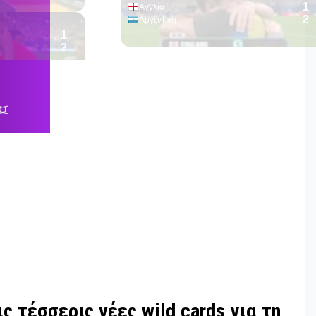
ς τέσσερις νέες wild cards για τη