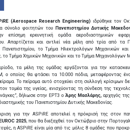
PiRE (Aerospace Research Engineering)
ιδρύθηκε τον Οκ
να σύνολο φοιτητών του
Πανεπιστημίου Δυτικής Μακεδον
ην επίσημη ερευνητική ομάδα αεροδιαστημικών εφα
ου. Απαρτίζεται και αντλεί νέα μέλη από τρία από τα 
 Πανεπιστημίου, το Τμήμα Ηλεκτρολόγων Μηχανικών και
, το Τμήμα Χημικών Μηχανικών και το Τμήμα Μηχανολόγων 
ερίοδο, τα μέλη της ομάδας εργάζονται για την κατασκε
Μ, ο οποίος θα φτάσει τα 10.000 πόδια, μεταφέροντας έν
πείραμα. Το πείραμα αυτό στοχεύει στη συλλογή κρίσιμων δ
τον τομέα της υγείας, ενισχύοντας τη σύνδεση της τεχνολο
ανάγκες”, δήλωσε στην ΕΡΤ3 ο
Άρης Μασλάρης,
αρχηγός της
διαστημικής του Πανεπιστημίου Δυτικής Μακεδονίας.
κριση για την ASPiRE αποτελεί η πρόκρισή της στον πα
 EUROC 2025
, που θα διεξαχθεί τον Οκτώβριο στην Πορτογαλ
οχές, η ASPiRE είναι μία από τις μόλις 8 ομάδες που προκρ