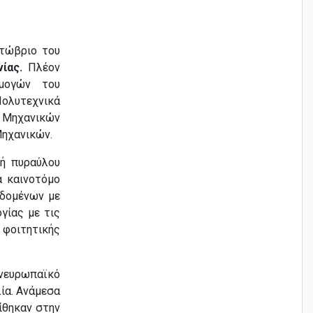
τώβριο του
ίας.
Πλέον
ρμογών του
Πολυτεχνικά
 Μηχανικών
Μηχανικών.
υή πυραύλου
α καινοτόμο
εδομένων με
γίας με τις
 φοιτητικής
νευρωπαϊκό
ία. Ανάμεσα
ίθηκαν στην