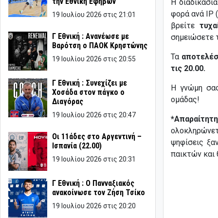
την Εθνική Εφήβων
Η διαδικασία
φορά ανά IP 
19 Ιουλίου 2026 στις 21:01
βρείτε
τυχα
Γ Εθνική : Ανανέωσε με
σημειώσετε τ
Βαρότση ο ΠΑΟΚ Κρηστώνης
Τα
αποτελέ
19 Ιουλίου 2026 στις 20:55
τις 20.00.
Γ Εθνική : Συνεχίζει με
Η γνώμη σας
Χοσάδα στον πάγκο ο
ομάδας!
Διαγόρας
19 Ιουλίου 2026 στις 20:47
*Απαραίτητη
ολοκληρώνε
Οι 11άδες στο Αργεντινή –
ψηφίσεις ξα
Ισπανία (22.00)
παικτών και θ
19 Ιουλίου 2026 στις 20:31
Γ Εθνική : Ο Πανναξιακός
ανακοίνωσε τον Ζήση Τσίκο
19 Ιουλίου 2026 στις 20:20