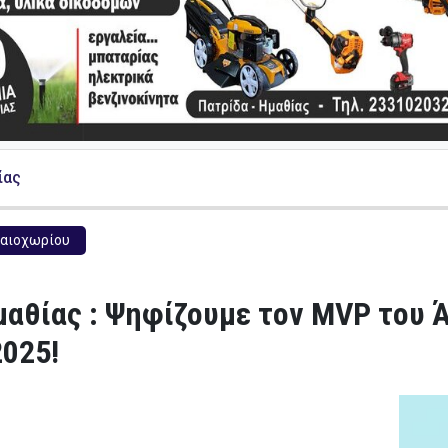
ίας
αιοχωρίου
αθίας : Ψηφίζουμε τον MVP του Ά
2025!