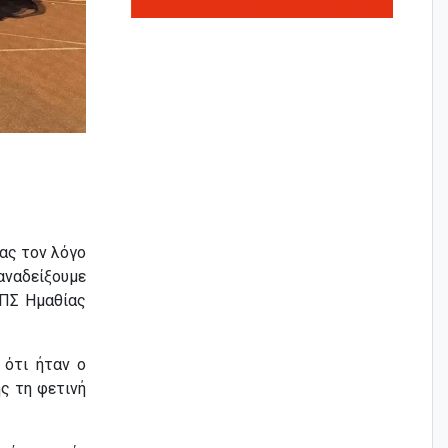
τας τον λόγο
 αναδείξουμε
ΕΠΣ Ημαθίας
 ότι ήταν ο
ς τη φετινή