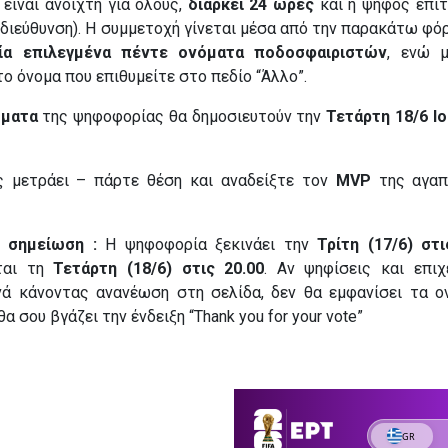
 είναι ανοιχτή για όλους,
διαρκεί 24 ώρες
και η ψήφος επιτ
(διεύθυνση). Η συμμετοχή γίνεται μέσα από την παρακάτω φό
ία επιλεγμένα πέντε ονόματα ποδοσφαιριστών
, ενώ μ
ο όνομα που επιθυμείτε στο πεδίο “Άλλο”.
σματα
της ψηφοφορίας θα δημοσιευτούν την
Τετάρτη 18/6 Ιο
 μετράει – πάρτε θέση και αναδείξτε τον
MVP
της αγαπ
 σημείωση :
Η ψηφοφορία ξεκινάει την
Τρίτη (17/6) στι
ται τη
Τετάρτη (18/6) στις 20.00
. Αν ψηφίσεις και επιχ
νά κάνοντας ανανέωση στη σελίδα, δεν θα εμφανίσει τα 
α σου βγάζει την ένδειξη “Thank you for your vote”