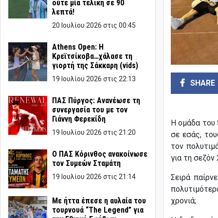
ούτε μία τελική σε 90
λεπτά!
20 Ιουλίου 2026 στις 00:45
Athens Open: Η
Κρεϊτσίκοβα…χάλασε τη
γιορτή της Σάκκαρη (vids)
19 Ιουλίου 2026 στις 22:13
SHARE
ΠΑΣ Πύργος: Ανανέωσε τη
συνεργασία του με τον
Γιάννη Φερεκίδη
Η ομάδα του 
19 Ιουλίου 2026 στις 21:20
σε εσάς, το
τον πολυτιμ
Ο ΠΑΣ Κόρινθος ανακοίνωσε
για τη σεζόν
τον Συμεών Σταμάτη
Σειρά παίρν
19 Ιουλίου 2026 στις 21:14
πολυτιμότερ
χρονιά;
Με ήττα έπεσε η αυλαία του
τουρνουά “The Legend” για