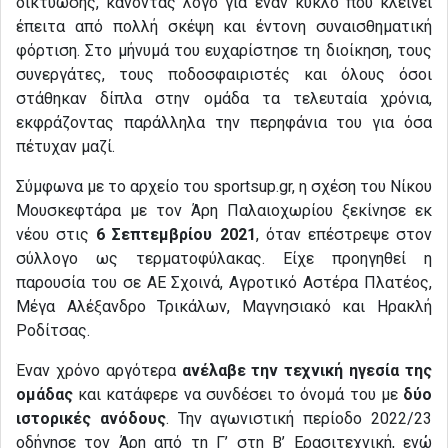
δικτύωσης, κάνοντας λόγο για έναν κύκλο που κλείνει
έπειτα από πολλή σκέψη και έντονη συναισθηματική
φόρτιση. Στο μήνυμά του ευχαρίστησε τη διοίκηση, τους
συνεργάτες, τους ποδοσφαιριστές και όλους όσοι
στάθηκαν δίπλα στην ομάδα τα τελευταία χρόνια,
εκφράζοντας παράλληλα την περηφάνια του για όσα
πέτυχαν μαζί.
Σύμφωνα με το αρχείο του sportsup.gr, η σχέση του Νίκου
Μουσκεφτάρα με τον Άρη Παλαιοχωρίου ξεκίνησε εκ
νέου στις
6 Σεπτεμβρίου 2021
, όταν επέστρεψε στον
σύλλογο ως τερματοφύλακας. Είχε προηγηθεί η
παρουσία του σε ΑΕ Σχοινά, Αγροτικό Αστέρα Πλατέος,
Μέγα Αλέξανδρο Τρικάλων, Μαγνησιακό και Ηρακλή
Ροδίτσας.
Έναν χρόνο αργότερα
ανέλαβε την τεχνική ηγεσία της
ομάδας
και κατάφερε να συνδέσει το όνομά του με
δύο
ιστορικές ανόδους
. Την αγωνιστική περίοδο 2022/23
οδήγησε τον Άρη από τη Γ’ στη Β’ Ερασιτεχνική, ενώ