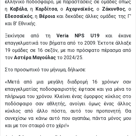
ελληνικό ποδόσφαιρο, με παραστάσεις σε ομάδες όπως
η
Καβάλα
, η
Καρδίτσα
, ο
Αχαρναϊκός
, ο
Ζάκυνθος
, ο
Εδεσσαϊκός
, η
Βέροια
και δεκάδες άλλες ομάδες της Γ’
και Β’ Εθνικής.
Ξεκίνησε από τη
Veria NPS U19
και έκανε
επαγγελματικά του βήματα από το 2009. Έκτοτε άλλαξε
19 ομάδες σε 16 σεζόν, με πιο πρόσφατο πέρασμα από
τον
Αστέρα Μαγούλας
το 2024/25.
Στο προσωπικό του μήνυμα, δήλωσε:
«Μετά από μια μεγάλη διαδρομή 16 χρόνων σαν
επαγγελματίας ποδοσφαιριστής έφτασε και για μένα το
πλήρωμα του χρόνου. Κλείνει ένας όμορφος κύκλος στο
ποδόσφαιρο σαν αθλητής, ανοίγει όμως ένας άλλος
κύκλος από άλλο πόστο, αυτό του προπονητή. Θα
συνεχίσω να κάνω αυτό που αγαπάω, πάντα μόνος μου
και με τον σταυρό στο χέρι!»