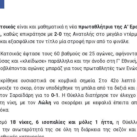
τσικάς
είναι και μαθηματικά η νέα
πρωταθλήτρια της Α’ Ερ
,
καθώς επικράτησε με
2-0
της Ανατολής στο μεγάλο ντέρμ
και εξασφάλισε τον τίτλο μία στροφή πριν από το φινάλε.
 Κατσικάς έφτασε τους 60 βαθμούς σε 25 αγώνες, αφήνοντα
σας και «κλείδωσε» παράλληλα και την άνοδο στη Γ’ Εθνική
ροβλέπονται αγώνες μπαράζ για τους πρωταθλητές των Ενώ
 κρίθηκε ουσιαστικά σε κομβικά σημεία. Στο 42ο λεπτό
νοιξε το σκορ, όταν υποδέχθηκε τη μπάλα από τα δεξιά και 
 τον Σαραϊδάρη για το
0-1.
Η Θύελλα διατήρησε τον έλεγχο 
τη νίκη, με τον
Λώλη
να σκοράρει με κεφαλιά έπειτα απ
όκα.
σμό
18 νίκες, 6 ισοπαλίες και μόλις 1 ήττα,
η Θύελλα
 την ανωτερότητά της σε όλη τη διάρκεια της σεζόν και
 εθνικές κατηγορίες.