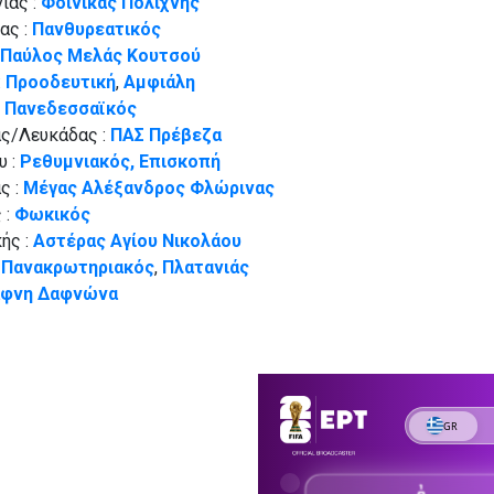
ίας :
Φοίνικας Πολίχνης
ας :
Πανθυρεατικός
Παύλος Μελάς Κουτσού
:
Προοδευτική
,
Αμφιάλη
:
Πανεδεσσαϊκός
ς/Λευκάδας :
ΠΑΣ Πρέβεζα
υ :
Ρεθυμνιακός, Επισκοπή
ς :
Μέγας Αλέξανδρος Φλώρινας
 :
Φωκικός
ής :
Αστέρας Αγίου Νικολάου
:
Πανακρωτηριακός
,
Πλατανιάς
φνη Δαφνώνα