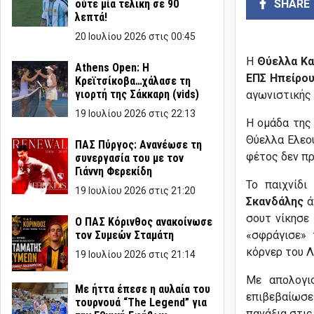
SHARE
ούτε μία τελική σε 90
λεπτά!
20 Ιουλίου 2026 στις 00:45
Η
Θύελλα Κα
Athens Open: Η
ΕΠΣ Ηπείρου
Κρεϊτσίκοβα…χάλασε τη
γιορτή της Σάκκαρη (vids)
αγωνιστικής 
19 Ιουλίου 2026 στις 22:13
Η ομάδα της
Θύελλα Ελεού
ΠΑΣ Πύργος: Ανανέωσε τη
φέτος δεν π
συνεργασία του με τον
Γιάννη Φερεκίδη
Το παιχνίδι
19 Ιουλίου 2026 στις 21:20
Σκανδάλης
ά
σουτ νίκησε
Ο ΠΑΣ Κόρινθος ανακοίνωσε
«σφράγισε» 
τον Συμεών Σταμάτη
κόρνερ του Λ
19 Ιουλίου 2026 στις 21:14
Με απολογι
Με ήττα έπεσε η αυλαία του
επιβεβαίωσε
τουρνουά “The Legend” για
πανάξια στις