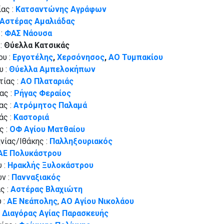
ας :
Κατσαντώνης Αγράφων
Αστέρας Αμαλιάδας
 :
ΦΑΣ Νάουσα
:
Θύελλα Κατσικάς
ου :
Εργοτέλης
,
Χερσόνησος
,
ΑΟ Τυμπακίου
υ :
Θύελλα Αμπελοκήπων
ίας :
ΑΟ Πλαταριάς
ας :
Ρήγας Φεραίος
ας :
Ατρόμητος Παλαμά
άς :
Καστοριά
ς :
ΟΦ Αγίου Ματθαίου
νίας/Ιθάκης :
Παλληξουριακός
ΑΕ Πολυκάστρου
 :
Ηρακλής Ξυλοκάστρου
ν :
Πανναξιακός
ς :
Αστέρας Βλαχιώτη
 :
ΑΕ Νεάπολης
,
ΑΟ Αγίου Νικολάου
:
Διαγόρας Αγίας Παρασκευής