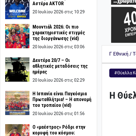
Αστέρα AKTOR
20 Ιουλίου 2026 στις 10:29
Μουντιάλ 2026: Οι πιο
χαρακτηριστικές στιγμές
της διοργάνωσης (vid)
20 Ιουλίου 2026 στις 03:06
Γ Εθνική / 
Δευτέρα 20/7 – Οι
αθλητικές μεταδόσεις της
ημέρας
#Θύελλα Κ
20 Ιουλίου 2026 στις 02:29
Η Θύελ
Η Ισπανία είναι Παγκόσμια
Πρωταθλήτρια! – Η απονομή
του τροπαίου (vid)
20 Ιουλίου 2026 στις 01:56
Ο «μαέστρος» Ρόδρι στην
κορυφή του κόσμου: