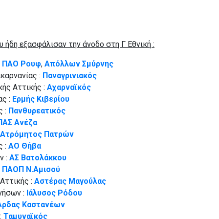
υ ήδη εξασφάλισαν την άνοδο στη Γ Εθνική :
:
ΠΑΟ Ρουφ
,
Απόλλων Σμύρνης
καρνανίας :
Παναγρινιακός
ής Αττικής :
Αχαρναϊκός
ας :
Ερμής Κιβερίου
ς :
Πανθυρεατικός
ΠΑΣ Ανέζα
Ατρόμητος Πατρών
ς :
ΑΟ Θήβα
ν :
ΑΣ Βατολάκκου
:
ΠΑΟΠ Ν.Αμισού
Αττικής :
Αστέρας Μαγούλας
νήσων :
Ιάλυσος Ρόδου
Άρδας Καστανέων
:
Ταμυναϊκός