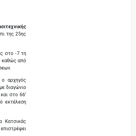
ασιτεχνικής
πι της 25ης
ς στο -7 τη
, καθώς από
σεων.
 ο αρχηγός
με διαγώνιο
και στο 66’
ό εκτέλεση
 Κατσικάς
 επιστρέφει