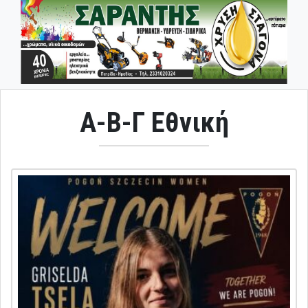
Α-Β-Γ Εθνική