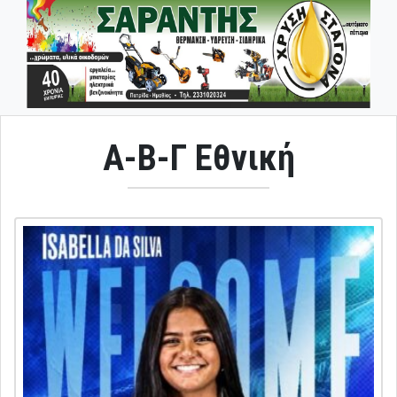
Α-Β-Γ Εθνική