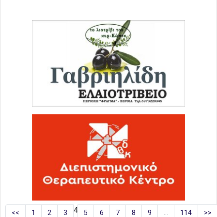
4
<<
1
2
3
5
6
7
8
9
…
114
>>