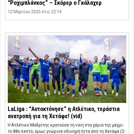
“Ροχιμπλάνκος” – Σκόρερ ο Γκάλαχερ
12 Μαρτίου 2025 στις 22:14
LaLiga : “Αυτοκτόνησε” η Ατλέτικο, τεράστια
ανατροπή για τη Χετάφε! (vid)
Η Ατλέτικο Μαδρίτης κρατούσε τη νίκη στα χέρια της μέχρι
το 88ο λεπτό, όμως γνώρισε οδυνηρή ήττα από τη Χετάφε (2-