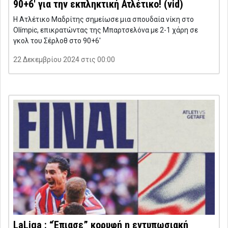
90+6′ για την εκπληκτική Ατλέτικο! (vid)
Η Ατλέτικο Μαδρίτης σημείωσε μια σπουδαία νίκη στο
Olímpic, επικρατώντας της Μπαρτσελόνα με 2-1 χάρη σε
γκολ του Σέρλοθ στο 90+6′
22 Δεκεμβρίου 2024 στις 00:00
LaLiga : “Έπιασε” κορυφή η εντυπωσιακή