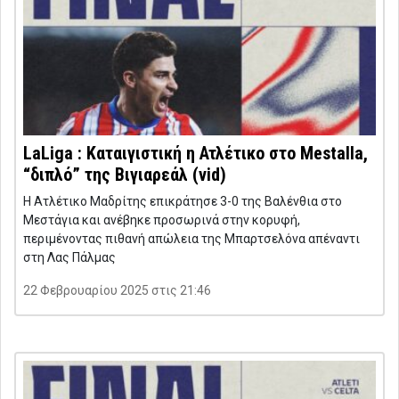
LaLiga : Καταιγιστική η Ατλέτικο στο Mestalla,
“διπλό” της Βιγιαρεάλ (vid)
Η Ατλέτικο Μαδρίτης επικράτησε 3-0 της Βαλένθια στο
Μεστάγια και ανέβηκε προσωρινά στην κορυφή,
περιμένοντας πιθανή απώλεια της Μπαρτσελόνα απέναντι
στη Λας Πάλμας
22 Φεβρουαρίου 2025 στις 21:46