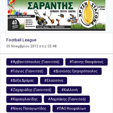
Football League
03 Νοεμβρίου 2012 στις 02:48
#Αρβανιτόπουλος (Γιαννιτσά)
#Γιάννης Θεοφάνους
#Γιόγιος (Γιαννιτσά)
#Διονύσης Γρηγορόπουλος
#Δόξα Δράμας
#Ελασσόνα
#Ζαχαριάδης (Γιαννιτσά)
#Καλλονή
#Καραογλανίδης
#Λαμπάκης (Γιαννιτσά)
#Νίκος Παναγιωτίδης
#ΠΑΟ Κουφαλίων