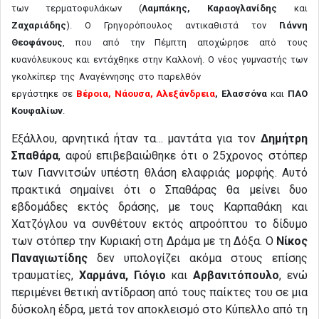
των τερματοφυλάκων (
Λαμπάκης, Καραογλανίδης
και
Ζαχαριάδης
). Ο Γρηγορόπουλος αντικαθιστά τον
Γιάννη
Θεοφάνους
, που από την Πέμπτη αποχώρησε από τους
κυανόλευκους και εντάχθηκε στην Καλλονή. Ο νέος γυμναστής των
γκολκίπερ της Αναγέννησης
στο παρελθόν
εργάστηκε σε
Βέροια, Νάουσα, Αλεξάνδρεια
, Ελασσόνα
και
ΠΑΟ
Κουφαλίων
.
Εξάλλου, αρνητικά ήταν τα… μαντάτα για τον
Δημήτρη
Σπαθάρα
, αφού επιβεβαιώθηκε ότι ο 25χρονος στόπερ
των Γιαννιτσών υπέστη θλάση ελαφριάς μορφής. Αυτό
πρακτικά σημαίνει ότι ο Σπαθάρας θα μείνει δυο
εβδομάδες εκτός δράσης, με τους Καρπαθάκη και
Χατζόγλου να συνθέτουν εκτός απροόπτου το δίδυμο
των στόπερ την Κυριακή στη Δράμα με τη Δόξα. Ο
Νίκος
Παναγιωτίδης
δεν υπολογίζει ακόμα στους επίσης
τραυματίες,
Χαρμάνα, Γιόγιο
και
Αρβανιτόπουλο
, ενώ
περιμένει θετική αντίδραση από τους παίκτες του σε μια
δύσκολη έδρα, μετά τον αποκλεισμό στο Κύπελλο από τη