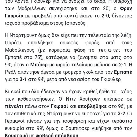
του Αρντά Γκιουλέρ για να ανοίξει το σκορ. Η υπεροχή
των Μαδριλένων συνεχίστηκε και στο 20′, ο
Φραν
Γκαρσία
με προβολή από κοντά έκανε το
2-0,
δίνοντας
ισχυρό προβάδισμα στους Ισπανούς.
Η Ντόρτμουντ όμως δεν είχε πει την τελευταία της λέξη.
Παρότι απειλήθηκε αρκετές φορές από τους
Μαδριλένους (με κορυφαία φάση το τετ-α-τετ του
Εμπαπέ στο 75′), κατάφερε να ξαναμπεί στο ματς στο
93′, όταν ο
Μπάιερ
με ωραίο τελείωμα μείωσε σε
2-1
. Η
Ρεάλ απάντησε άμεσα με τρομερό γκολ από τον
Εμπαπέ
για το
3-1
στο 94′, μετά από νέα ασίστ του Γκιουλέρ.
Κι εκεί που όλα έδειχναν να έχουν κριθεί, ήρθε το… χάος
των καθυστερήσεων. Ο Ντιν Χουίχσεν υπέπεσε σε
πέναλτι
πάνω στον
Γκιρασί
και
αποβλήθηκε
στο 96′, με
τον επιθετικό της Ντόρτμουντ να ευστοχεί για το
3-2
. Οι
Γερμανοί πίεσαν για την ισοφάριση και είχαν τεράστια
ευκαιρία στο 99′, όμως ο Σαμπίτσερ νικήθηκε από τον
Κουρτουά
με
φοβερή επέμβαση
.