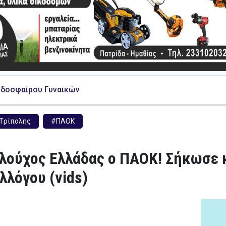
οδοσφαίρου Γυναικών
Tρίπολης
#ΠΑΟΚ
ούχος Ελλάδας ο ΠΑΟΚ! Σήκωσε κ
λλόγου (vids)