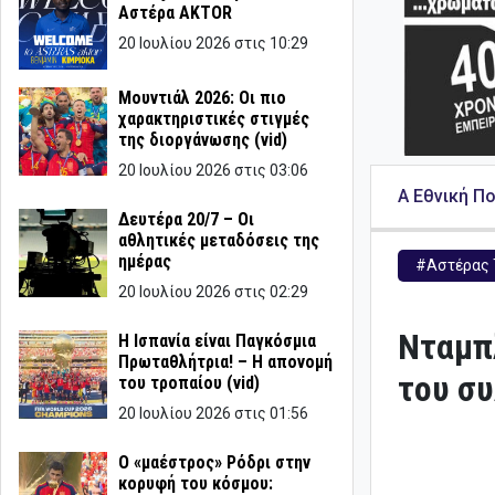
Αστέρα AKTOR
20 Ιουλίου 2026 στις 10:29
Μουντιάλ 2026: Οι πιο
χαρακτηριστικές στιγμές
της διοργάνωσης (vid)
20 Ιουλίου 2026 στις 03:06
Α Εθνική Π
Δευτέρα 20/7 – Οι
αθλητικές μεταδόσεις της
ημέρας
#Αστέρας 
20 Ιουλίου 2026 στις 02:29
Νταμπλ
Η Ισπανία είναι Παγκόσμια
Πρωταθλήτρια! – Η απονομή
του συ
του τροπαίου (vid)
20 Ιουλίου 2026 στις 01:56
Ο «μαέστρος» Ρόδρι στην
κορυφή του κόσμου: