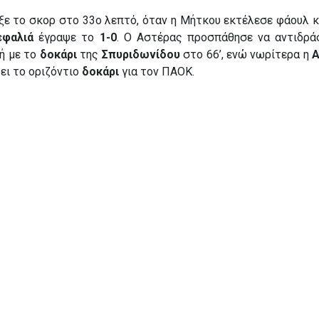
ξε το σκορ στο 33ο λεπτό, όταν η Μήτκου εκτέλεσε φάουλ κ
εφαλιά
έγραψε το
1-0
. Ο Αστέρας προσπάθησε να αντιδράσ
ή με το
δοκάρι
της
Σπυριδωνίδου
στο 66’, ενώ νωρίτερα η
Α
ει το οριζόντιο
δοκάρι
για τον ΠΑΟΚ.