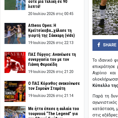
ούτε μία τελική σε 90
λεπτά!
20 Ιουλίου 2026 στις 00:45
Athens Open: Η
Κρεϊτσίκοβα…χάλασε τη
γιορτή της Σάκκαρη (vids)
19 Ιουλίου 2026 στις 22:13
SHARE
ΠΑΣ Πύργος: Ανανέωσε τη
συνεργασία του με τον
Το ιδανικό φ
Γιάννη Φερεκίδη
επικράτησε
19 Ιουλίου 2026 στις 21:20
Αγρίνιο κα
ολοκλήρωσαν
Ο ΠΑΣ Κόρινθος ανακοίνωσε
Κύπελλο της
τον Συμεών Σταμάτη
Παρά τη δυν
19 Ιουλίου 2026 στις 21:14
αγωνιστικό
κατάσταση, 
Με ήττα έπεσε η αυλαία του
τουρνουά “The Legend” για
στις εξέδρες