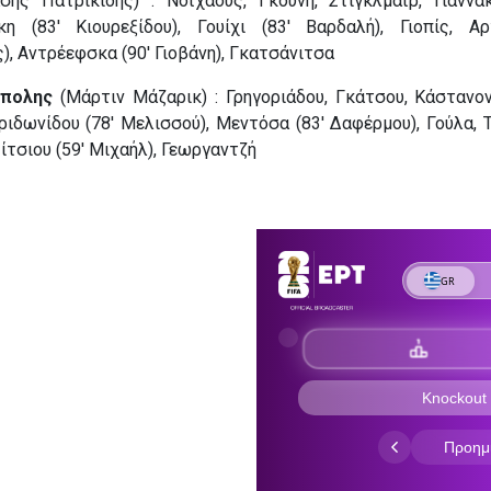
ης Πατρικίδης) : Νοϊχάους, Γκούνη, Στίγκλμαϊρ, Γιαννα
κη (83′ Κιουρεξίδου), Γουίχι (83′ Βαρδαλή), Γιοπίς, Αρ
), Αντρέεφσκα (90′ Γιοβάνη), Γκατσάνιτσα
ίπολης
(Μάρτιν Μάζαρικ) : Γρηγοριάδου, Γκάτσου, Κάστανον
ιδωνίδου (78′ Μελισσού), Μεντόσα (83′ Δαφέρμου), Γούλα, Τ
ίτσιου (59′ Μιχαήλ), Γεωργαντζή