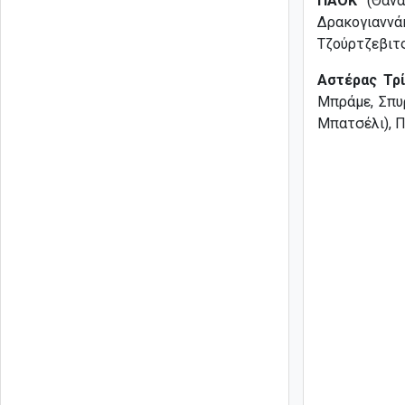
ΠΑΟΚ
(Θανάσ
Δρακογιαννά
Τζούρτζεβιτς
Αστέρας Τρ
Μπράμε, Σπυρ
Μπατσέλι), Π