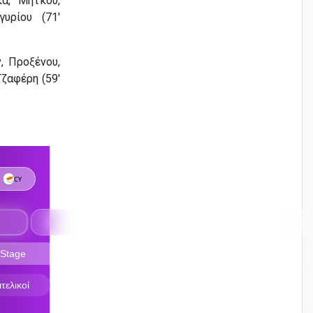
κά, Μήτκου,
γυρίου (71′
, Προξένου,
ζαφέρη (59′