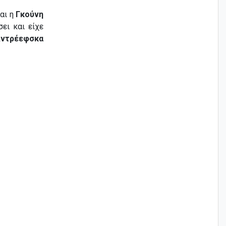
αι η
Γκούνη
ει και είχε
ντρέεφσκα