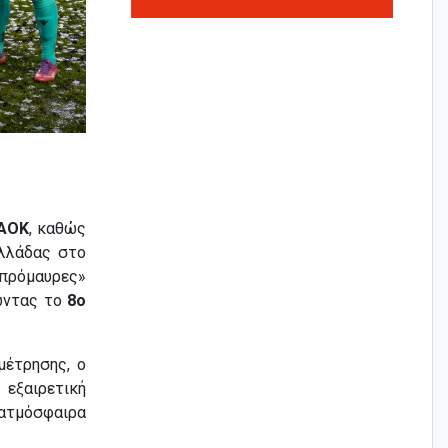
ΑΟΚ
, καθώς
λλάδας στο
πρόμαυρες»
ώντας το
8ο
μέτρησης, ο
εξαιρετική
 ατμόσφαιρα