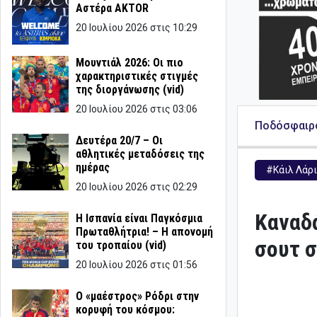
Αστέρα AKTOR
20 Ιουλίου 2026 στις 10:29
Μουντιάλ 2026: Οι πιο
χαρακτηριστικές στιγμές
της διοργάνωσης (vid)
20 Ιουλίου 2026 στις 03:06
Ποδόσφαιρ
Δευτέρα 20/7 – Οι
αθλητικές μεταδόσεις της
ημέρας
#Κάιλ Λάρι
20 Ιουλίου 2026 στις 02:29
Καναδά
Η Ισπανία είναι Παγκόσμια
Πρωταθλήτρια! – Η απονομή
σουτ σ
του τροπαίου (vid)
20 Ιουλίου 2026 στις 01:56
Ο «μαέστρος» Ρόδρι στην
κορυφή του κόσμου: