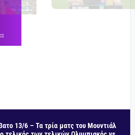
βατο 13/6 – Τα τρία ματς του Μουντιάλ
 ο τελικός των τελικών Ολυμπιακός vs