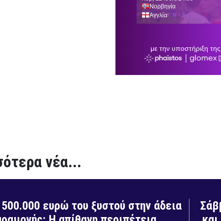
ότερα νέα...
 500.000 ευρώ του ξυστού στην άδεια
Σάβ
ραμονής: Η απίθανη περιπέτεια
και