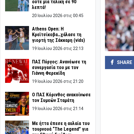
ούτε μία τελική σε 90
λεπτά!
20 Ιουλίου 2026 στις 00:45
Athens Open: Η
Κρεϊτσίκοβα…χάλασε τη
γιορτή της Σάκκαρη (vids)
19 Ιουλίου 2026 στις 22:13
ΠΑΣ Πύργος: Ανανέωσε τη
SHARE
συνεργασία του με τον
Γιάννη Φερεκίδη
19 Ιουλίου 2026 στις 21:20
Ο ΠΑΣ Κόρινθος ανακοίνωσε
τον Συμεών Σταμάτη
19 Ιουλίου 2026 στις 21:14
Με ήττα έπεσε η αυλαία του
τουρνουά “The Legend” για