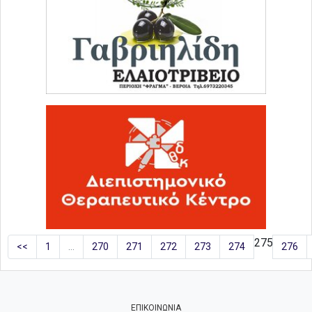
275
<<
1
…
270
271
272
273
274
276
ΕΠΙΚΟΙΝΩΝΙΑ