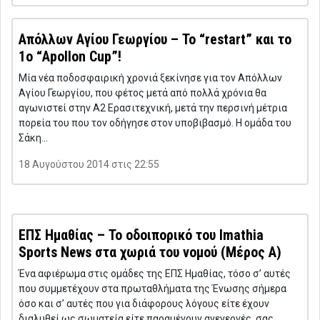
Απόλλων Αγίου Γεωργίου – Το “restart” και το
1ο “Apollon Cup”!
Μία νέα ποδοσφαιρική χρονιά ξεκίνησε για τον Απόλλων
Αγίου Γεωργίου, που φέτος μετά από πολλά χρόνια θα
αγωνιστεί στην Α2 Ερασιτεχνική, μετά την περσινή μέτρια
πορεία του που τον οδήγησε στον υποβιβασμό. Η ομάδα του
Σάκη…
18 Αυγούστου 2014 στις 22:55
ΕΠΣ Ημαθίας – Το οδοιπορικό του Imathia
Sports News στα χωριά του νομού (Μέρος Α)
Ένα αφιέρωμα στις ομάδες της ΕΠΣ Ημαθίας, τόσο σ’ αυτές
που συμμετέχουν στα πρωταθλήματα της Ένωσης σήμερα
όσο και σ’ αυτές που για διάφορους λόγους είτε έχουν
διαλυθεί ως σωματεία είτε παραμένουν ανενεργές, σας…