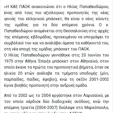
«H KAE ΠΑΟΚ ανακοινώνει ότι ο Ηλίας Παπαθεοδώρου,
ένας από τους πιο αξιόλογους προπονητές της νέας
γενιάς του ελληνικού μπάσκετ, θα είναι ο νέος κόουτς
της ομάδας για τα δύο επόμενα χρόνια. O κ.
Παπαθεοδώρου αναμένεται στη Θεσσαλονίκη στις αρχές
της επόμενης εβδομάδας, προκειμένου να υπογράψει το
συμβόλαιό του και να αναλάβει άμεσα τα καθήκοντά του,
στη νέα εποχή της ομάδας μπάσκετ του ΠΑΟΚ.
Ο Ηλίας Παπαθεοδώρου γεννήθηκε στις 20 Ιουνίου του
1975 στην Αθήνα. Έπαιξε μπάσκετ στον Αθηναϊκό, στον
οποίο έκανε τα πρώτα του προπονητικά βήματα, όταν σε
ηλικία 20 ετών ανέλαβε τα τμήματα υποδομής (μίνι,
παμπαίδες, παίδες, έφηβοι), ενώ τη σεζόν 2001-2002
έγινε βοηθός προπονητή στην ανδρική ομάδα.
Από το 2002 ως το 2004 εργάστηκε στον Λαρισαϊκό, με
τον οποίο κέρδισε δύο διαδοχικές ανόδους, ενώ την
επόμενη τριετία (2004-2007) δούλεψε στο Μαρκόπουλο,