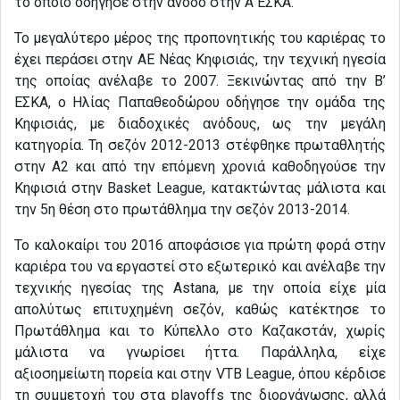
το οποίο οδήγησε στην άνοδο στην Α΄ΕΣΚΑ.
Το μεγαλύτερο μέρος της προπονητικής του καριέρας το
έχει περάσει στην ΑΕ Νέας Κηφισιάς, την τεχνική ηγεσία
της οποίας ανέλαβε το 2007. Ξεκινώντας από την Β’
ΕΣΚΑ, ο Ηλίας Παπαθεοδώρου οδήγησε την ομάδα της
Κηφισιάς, με διαδοχικές ανόδους, ως την μεγάλη
κατηγορία. Τη σεζόν 2012-2013 στέφθηκε πρωταθλητής
στην Α2 και από την επόμενη χρονιά καθοδηγούσε την
Κηφισιά στην Basket League, κατακτώντας μάλιστα και
την 5η θέση στο πρωτάθλημα την σεζόν 2013-2014.
Το καλοκαίρι του 2016 αποφάσισε για πρώτη φορά στην
καριέρα του να εργαστεί στο εξωτερικό και ανέλαβε την
τεχνικής ηγεσίας της Astana, με την οποία είχε μία
απολύτως επιτυχημένη σεζόν, καθώς κατέκτησε το
Πρωτάθλημα και το Κύπελλο στο Καζακστάν, χωρίς
μάλιστα να γνωρίσει ήττα. Παράλληλα, είχε
αξιοσημείωτη πορεία και στην VTB League, όπου κέρδισε
τη συμμετοχή του στα playoffs της διοργάνωσης, αλλά