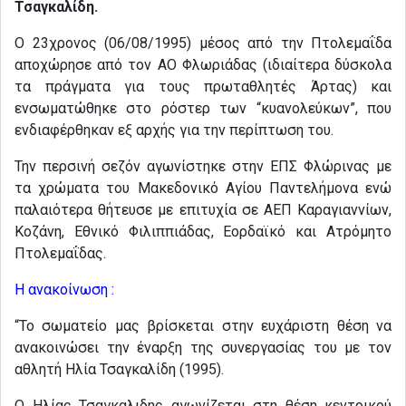
Τσαγκαλίδη.
Ο 23χρονος (06/08/1995) μέσος από την Πτολεμαΐδα
αποχώρησε από τον ΑΟ Φλωριάδας (ιδιαίτερα δύσκολα
τα πράγματα για τους πρωταθλητές Άρτας) και
ενσωματώθηκε στο ρόστερ των “κυανολεύκων”, που
ενδιαφέρθηκαν εξ αρχής για την περίπτωση του.
Την περσινή σεζόν αγωνίστηκε στην ΕΠΣ Φλώρινας με
τα χρώματα του Μακεδονικό Αγίου Παντελήμονα ενώ
παλαιότερα θήτευσε με επιτυχία σε ΑΕΠ Καραγιαννίων,
Κοζάνη, Εθνικό Φιλιππιάδας, Εορδαϊκό και Ατρόμητο
Πτολεμαΐδας.
Η ανακοίνωση :
“Το σωματείο μας βρίσκεται στην ευχάριστη θέση να
ανακοινώσει την έναρξη της συνεργασίας του με τον
αθλητή Ηλία Τσαγκαλίδη (1995).
Ο Ηλίας Τσαγκαλιδης αγωνίζεται στη θέση κεντρικού