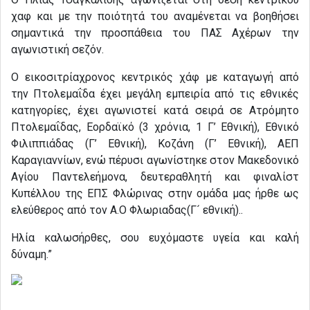
χαφ και με την ποιότητά του αναμένεται να βοηθήσει
σημαντικά την προσπάθεια του ΠΑΣ Αχέρων την
αγωνιστική σεζόν.
Ο εικοσιτρίαχρονος κεντρικός χάφ με καταγωγή από
την Πτολεμαΐδα έχει μεγάλη εμπειρία από τις εθνικές
κατηγορίες, έχει αγωνιστεί κατά σειρά σε Ατρόμητο
Πτολεμαΐδας, Εορδαϊκό (3 χρόνια, 1 Γ’ Εθνική), Εθνικό
Φιλιππιάδας (Γ’ Εθνική), Κοζάνη (Γ’ Εθνική), ΑΕΠ
Καραγιαννίων, ενώ πέρυσι αγωνίστηκε στον Μακεδονικό
Αγίου Παντελεήμονα, δευτεραθλητή και φιναλίστ
Κυπέλλου της ΕΠΣ Φλώρινας στην ομάδα μας ήρθε ως
ελεύθερος από τον Α.Ο Φλωριαδας(Γ´ εθνική)..
Ηλία καλωσήρθες, σου ευχόμαστε υγεία και καλή
δύναμη.”