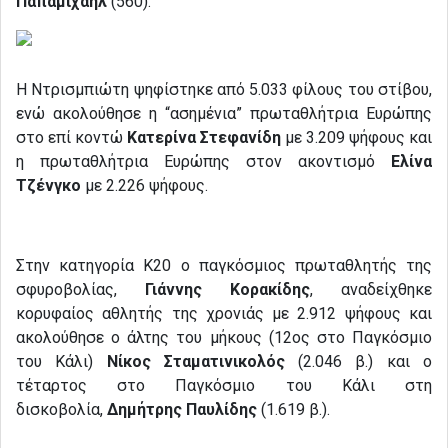
Παπαμιχαήλ
(560).
Η Ντρισμπιώτη ψηφίστηκε από 5.033 φίλους του στίβου,
ενώ ακολούθησε η “ασημένια” πρωταθλήτρια Ευρώπης
στο επί κοντώ
Κατερίνα Στεφανίδη
με 3.209 ψήφους και
η πρωταθλήτρια Ευρώπης στον ακοντισμό
Ελίνα
Τζένγκο
με 2.226 ψήφους.
Στην κατηγορία Κ20 ο παγκόσμιος πρωταθλητής της
σφυροβολίας,
Γιάννης Κορακίδης
, αναδείχθηκε
κορυφαίος αθλητής της χρονιάς με 2.912 ψήφους και
ακολούθησε ο άλτης του μήκους (12ος στο Παγκόσμιο
του Κάλι)
Νίκος Σταματινικολός
(2.046 β.) και ο
τέταρτος στο Παγκόσμιο του Κάλι στη
δισκοβολία,
Δημήτρης Παυλίδης
(1.619 β.).