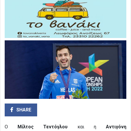
SHARE
Ο
Μίλτος Τεντόγλου
και η
Αντιγόνη