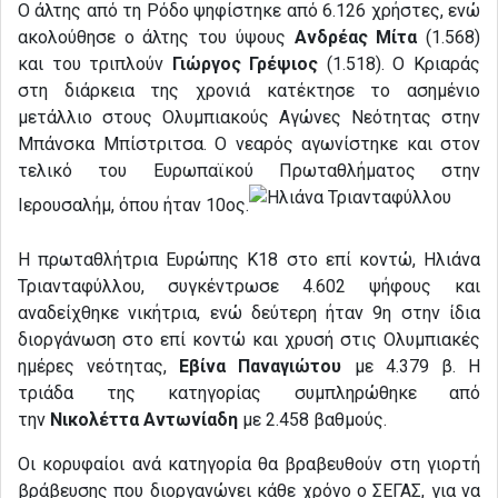
Ο άλτης από τη Ρόδο ψηφίστηκε από 6.126 χρήστες, ενώ
ακολούθησε ο άλτης του ύψους
Ανδρέας Μίτα
(1.568)
και του τριπλούν
Γιώργος Γρέψιος
(1.518). Ο Κριαράς
στη διάρκεια της χρονιά κατέκτησε το ασημένιο
μετάλλιο στους Ολυμπιακούς Αγώνες Νεότητας στην
Μπάνσκα Μπίστριτσα. Ο νεαρός αγωνίστηκε και στον
τελικό του Ευρωπαϊκού Πρωταθλήματος στην
Ιερουσαλήμ, όπου ήταν 10ος.
Η πρωταθλήτρια Ευρώπης Κ18 στο επί κοντώ, Ηλιάνα
Τριανταφύλλου, συγκέντρωσε 4.602 ψήφους και
αναδείχθηκε νικήτρια, ενώ δεύτερη ήταν 9η στην ίδια
διοργάνωση στο επί κοντώ και χρυσή στις Ολυμπιακές
ημέρες νεότητας,
Εβίνα Παναγιώτου
με 4.379 β. Η
τριάδα της κατηγορίας συμπληρώθηκε από
την
Νικολέττα Αντωνίαδη
με 2.458 βαθμούς.
Οι κορυφαίοι ανά κατηγορία θα βραβευθούν στη γιορτή
βράβευσης που διοργανώνει κάθε χρόνο ο ΣΕΓΑΣ, για να