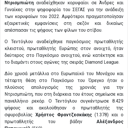
Ντρισμπιώτη
αναδείχθηκαν κορυφαίοι σε Άνδρες και
Γυναίκες στην ψηφοφορία του ΣΕΓΑΣ για την ανάδειξη
των κορυφαίων του 2022. Αμφότεροι πραγματοποίησαν
εξαιρετικές εμφανίσεις στη σεζόν και δικαίως
απέσπασαν τις ψήφους των φίλων του στίβου.
Ο Τεντόγλου αναδείχθηκε παγκόσμιος πρωταθλητής
κλειστού, πρωταθλητής Ευρώπης στον ανοιχτό, ήταν
δεύτερος στο Παγκόσμιο ανοιχτού, ενώ κατέκτησε και
το διαμάντι στους αγώνες της σειράς Diamond League.
Δύο χρυσά μετάλλια στο Ευρωπαϊκό του Μονάχου και
τέταρτη θέση στο Παγκόσμιο του Όρεγκο ήταν ο
πλούσιος απολογισμός της χρονιάς για την
Ντρισμπιώτη, που στη διάρκεια του έτους σημείωσε και
πανελλήνιο ρεκόρ. Ο Τεντόγλου συγκέντρωσε 8.429
ψήφους και ακολούθησαν ο πρωταθλητής της
σφυροβολίας
Χρήστος Φραντζεσκάκης
(1.378) και ο
πρωταθλητής του βάδην
Αλέξανδρος