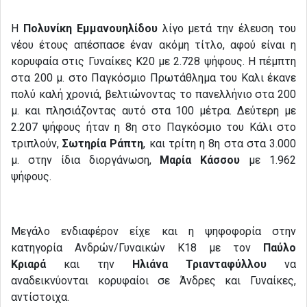
Η
Πολυνίκη Εμμανουηλίδου
λίγο μετά την έλευση του
νέου έτους απέσπασε έναν ακόμη τίτλο, αφού είναι η
κορυφαία στις Γυναίκες Κ20 με 2.728 ψήφους. Η πέμπτη
στα 200 μ. στο Παγκόσμιο Πρωτάθλημα του Καλι έκανε
πολύ καλή χρονιά, βελτιώνοντας το πανελλήνιο στα 200
μ. και πλησιάζοντας αυτό στα 100 μέτρα. Δεύτερη με
2.207 ψήφους ήταν η 8η στο Παγκόσμιο του Κάλι στο
τριπλούν,
Σωτηρία Ράπτη
, και τρίτη η 8η στα στα 3.000
μ. στην ίδια διοργάνωση,
Μαρία Κάσσου
με 1.962
ψήφους.
Μεγάλο ενδιαφέρον είχε και η ψηφοφορία στην
κατηγορία Ανδρών/Γυναικών Κ18 με τον
Παύλο
Κριαρά
και την
Ηλιάνα Τριανταφύλλου
να
αναδεικνύονται κορυφαίοι σε Άνδρες και Γυναίκες,
αντίστοιχα.