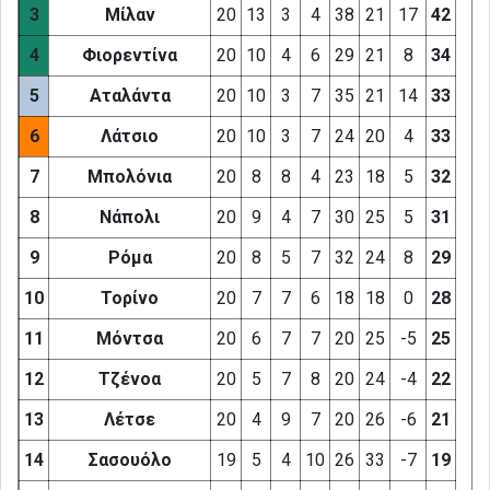
3
Μίλαν
20
13
3
4
38
21
17
42
4
Φιορεντίνα
20
10
4
6
29
21
8
34
5
Αταλάντα
20
10
3
7
35
21
14
33
6
Λάτσιο
20
10
3
7
24
20
4
33
7
Μπολόνια
20
8
8
4
23
18
5
32
8
Νάπολι
20
9
4
7
30
25
5
31
9
Ρόμα
20
8
5
7
32
24
8
29
10
Τορίνο
20
7
7
6
18
18
0
28
11
Μόντσα
20
6
7
7
20
25
-5
25
12
Τζένοα
20
5
7
8
20
24
-4
22
13
Λέτσε
20
4
9
7
20
26
-6
21
14
Σασουόλο
19
5
4
10
26
33
-7
19