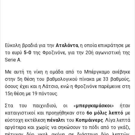
Εύκολη βραδιά για την
Αταλάντα
, η οποία επικράτησε με
το ευρύ
5-0
της Φροζινόνε, για την 20ή αγωνιστική της
Serie A.
Με αυτή τη νίκη η ομάδα από το Μπέργκαμο ανέβηκε
στην 5η θέση του βαθμολογικού πίνακα με 33 βαθμούς,
όσους έχει και η Λάτσιο, ενώ η Φροζινόνε παρέμεινε στη
15η θέση με 19 πόντους.
Στα του παιχνιδιού, οι «
μπεργκαμάσκοι
» ήταν
καταιγιστικοί και προηγήθηκαν στο
6ο μόλις λεπτό
με
εύστοχη εκτέλεση
πέναλτι
του
Κοπμάινερς
. Λίγα λεπτά
αργότερα και χωρίς να σηκώσουν το πόδι από το γκάζι,
πέτυχαν δύο γκολ ακόμη σε διάστημα δύο λεπτών.