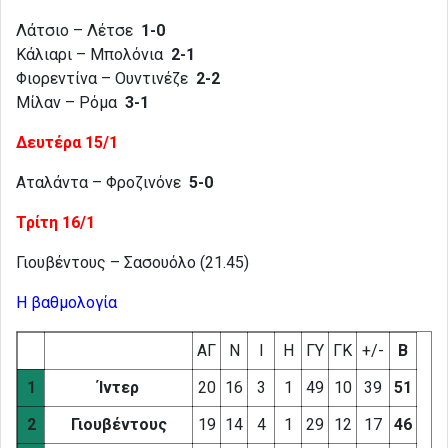
Λάτσιο – Λέτσε
1-0
Κάλιαρι – Μπολόνια
2-1
Φιορεντίνα – Ουντινέζε
2-2
Μίλαν – Ρόμα
3-1
Δευτέρα 15/1
Αταλάντα – Φροζινόνε
5-0
Τρίτη 16/1
Γιουβέντους – Σασουόλο (21.45)
Η βαθμολογία
ΑΓ
Ν
Ι
Η
ΓΥ
ΓΚ
+/-
Β
1
Ίντερ
20
16
3
1
49
10
39
51
2
Γιουβέντους
19
14
4
1
29
12
17
46