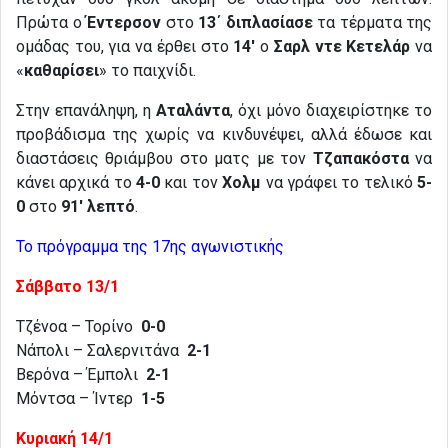
Πρώτα ο
Έντερσον
στο
13΄
διπλασίασε
τα τέρματα της
ομάδας του, για να έρθει στο
14′
ο
Σαρλ ντε Κετελάρ
να
«
καθαρίσει
» το παιχνίδι.
Στην επανάληψη, η
Αταλάντα
, όχι μόνο διαχειρίστηκε το
προβάδισμα της χωρίς να κινδυνέψει, αλλά έδωσε και
διαστάσεις θριάμβου στο ματς με τον
Τζαπακόστα
να
κάνει αρχικά το
4-0
και τον
Χολμ
να γράφει το τελικό
5-
0
στο
91′ λεπτό
.
Το πρόγραμμα της 17ης αγωνιστικής
Σάββατο 13/1
Τζένοα – Τορίνο
0-0
Νάπολι – Σαλερνιτάνα
2-1
Βερόνα – Έμπολι
2-1
Μόντσα – Ίντερ
1-5
Κυριακή 14/1