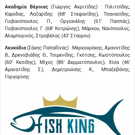
Ακαδημία Βέροιας
(Γιώργος Ακριτίδης) : Πιλιτσίδης,
Καρύδας, Λαζαρίδης (68′ Στεφανίδης), Τσανασίδης,
Γιοβανόπουλος Π., Οργιανέλης (61′ Παππάς),
Γιοβανόπουλος Γ. (68′ Κοτρώνης), Μάρκου, Νανόπουλος,
Αλαμπορινός, Στραβέλας (43′ Σταύρου)
Λευκάδια
(Σάκης Παπαδίνας) : Μερκουράκης, Αμανατίδης
Β., Δρενοβιάδης Θ., Τσιμενίδης, Γκότσης, Κωστόπουλος
(60′ Κεσίδης), Μίχος (86′ Δερματόπουλος), Χίσα (46′
Αμανατίδης Σ.), Δημητρούσης Κ., Μπαξεβάνης,
Γοργορίνης