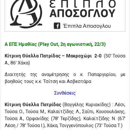
Α ΕΠΣ Ημαθίας (Play Out, 2η αγωνιστική, 22/3)
Κίτρινη Θύελλα Πατρίδας – Μακροχώρι 2-0
(50′ Τούσα
Α., 86′ Χάκα)
Διαιτητής της αναμέτρησης ο κ. Παπαργυρίου, με
βοηθούς τους κ.κ. Τσίτση και Ασβεστάρα
Συνθέσεις
Κίτρινη Θύελλα Πατρίδας
(Βαγγέλης Κυριακίδης) : Λέσι,
Τούσα Ο., Τούσα Μ., Καλαϊτζίδης Λ., Σαΐπι, Κουσουλάκης,
Τούσα Α., Ορφανίδης (78′ Τερζίδης), Καλαϊτζίδης Ν. (67′
Λέση / 78′ Τούσα Ι.), Χάκα, Τσιγγενόπουλος (73′ Τούσα Τ.)