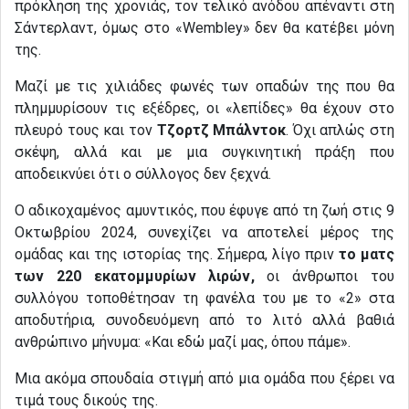
πρόκληση της χρονιάς, τον τελικό ανόδου απέναντι στη
Σάντερλαντ, όμως στο «Wembley» δεν θα κατέβει μόνη
της.
Μαζί με τις χιλιάδες φωνές των οπαδών της που θα
πλημμυρίσουν τις εξέδρες, οι «λεπίδες» θα έχουν στο
πλευρό τους και τον
Τζορτζ Μπάλντοκ
. Όχι απλώς στη
σκέψη, αλλά και με μια συγκινητική πράξη που
αποδεικνύει ότι ο σύλλογος δεν ξεχνά.
Ο αδικοχαμένος αμυντικός, που έφυγε από τη ζωή στις 9
Οκτωβρίου 2024, συνεχίζει να αποτελεί μέρος της
ομάδας και της ιστορίας της. Σήμερα, λίγο πριν
το ματς
των 220 εκατομμυρίων λιρών,
οι άνθρωποι του
συλλόγου τοποθέτησαν τη φανέλα του με το «2» στα
αποδυτήρια, συνοδευόμενη από το λιτό αλλά βαθιά
ανθρώπινο μήνυμα: «Και εδώ μαζί μας, όπου πάμε».
Μια ακόμα σπουδαία στιγμή από μια ομάδα που ξέρει να
τιμά τους δικούς της.