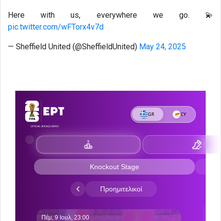
Here with us, everywhere we go. 💫
pic.twitter.com/wFTorx4v7d
— Sheffield United (@SheffieldUnited)
May 24, 2025