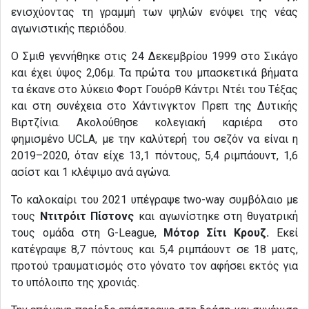
ενισχύοντας τη γραμμή των ψηλών ενόψει της νέας
αγωνιστικής περιόδου.
Ο Σμιθ γεννήθηκε στις 24 Δεκεμβρίου 1999 στο Σικάγο
και έχει ύψος 2,06μ. Τα πρώτα του μπασκετικά βήματα
τα έκανε στο λύκειο Φορτ Γουόρθ Κάντρι Ντέι του Τέξας
και στη συνέχεια στο Χάντινγκτον Πρεπ της Δυτικής
Βιρτζίνια. Ακολούθησε κολεγιακή καριέρα στο
φημισμένο UCLA, με την καλύτερή του σεζόν να είναι η
2019–2020, όταν είχε 13,1 πόντους, 5,4 ριμπάουντ, 1,6
ασίστ και 1 κλέψιμο ανά αγώνα.
Το καλοκαίρι του 2021 υπέγραψε two-way συμβόλαιο με
τους
Ντιτρόιτ Πίστονς
και αγωνίστηκε στη θυγατρική
τους ομάδα στη G-League,
Μότορ Σίτι Κρουζ.
Εκεί
κατέγραψε 8,7 πόντους και 5,4 ριμπάουντ σε 18 ματς,
προτού τραυματισμός στο γόνατο τον αφήσει εκτός για
το υπόλοιπο της χρονιάς.