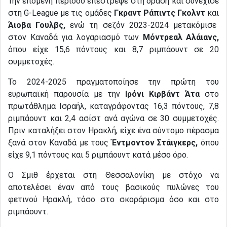
Την επόμενη περίοδο επέστρεψε στη δράση και συνέχισε
στη G-League με τις ομάδες
Γκραντ Ράπιντς Γκολντ
και
Άιοβα Γουλβς,
ενώ τη σεζόν 2023-2024 μετακόμισε
στον Καναδά για λογαριασμό των
Μόντρεαλ Αλάιανς,
όπου είχε 15,6 πόντους και 8,7 ριμπάουντ σε 20
συμμετοχές.
Το 2024-2025 πραγματοποίησε την πρώτη του
ευρωπαϊκή παρουσία με την
Ιρόνι Κιρβάντ Άτα
στο
πρωτάθλημα Ισραήλ, καταγράφοντας 16,3 πόντους, 7,8
ριμπάουντ και 2,4 ασίστ ανά αγώνα σε 30 συμμετοχές.
Πριν καταλήξει στον Ηρακλή, είχε ένα σύντομο πέρασμα
ξανά στον Καναδά με τους
Έντμοντον Στάιγκερς,
όπου
είχε 9,1 πόντους και 5 ριμπάουντ κατά μέσο όρο.
Ο Σμιθ έρχεται στη Θεσσαλονίκη με στόχο να
αποτελέσει έναν από τους βασικούς πυλώνες του
φετινού Ηρακλή, τόσο στο σκοράρισμα όσο και στο
ριμπάουντ.