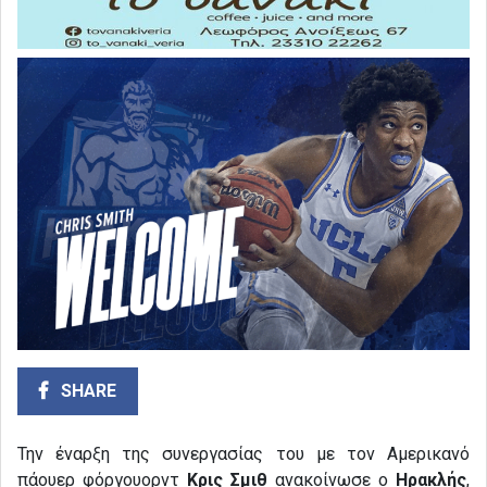
SHARE
Την έναρξη της συνεργασίας του με τον Αμερικανό
πάουερ φόργουορντ
Κρις Σμιθ
ανακοίνωσε ο
Ηρακλής
,