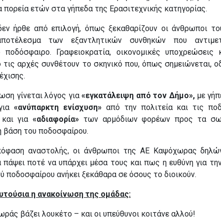
α πορεία ετών στα γήπεδα της Ερασιτεχνικής κατηγορίας.
εν ήρθε από επιλογή, όπως ξεκαθαρίζουν οι άνθρωποι το
ποτέλεσμα των εξαντλητικών συνθηκών που αντιμετ
ό ποδόσφαιρο. Γραφειοκρατία, οικονομικές υποχρεώσεις 
 τις αρχές συνθέτουν το σκηνικό που, όπως σημειώνεται, ο
έχισης.
ωση γίνεται λόγος για
«εγκατάλειψη από τον Δήμο»,
με γήπ
 για
«ανύπαρκτη ενίσχυση»
από την πολιτεία και τις ποδ
 και για
«αδιαφορία»
των αρμόδιων φορέων προς τα σω
η βάση του ποδοσφαίρου.
πόφαση αναστολής, οι άνθρωποι της ΑΕ Καψόχωρας δηλώ
 πάψει ποτέ να υπάρχει μέσα τους και πως η ευθύνη για την
ύ ποδοσφαίρου ανήκει ξεκάθαρα σε όσους το διοικούν.
υτούσια η ανακοίνωση της ομάδας:
ράς βάζει λουκέτο – και οι υπεύθυνοι κοιτάνε αλλού!