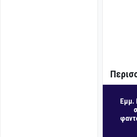
Περισσ
Εμμ. 
σ
φαντα