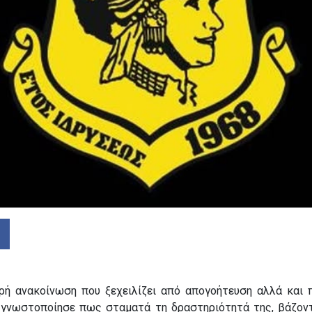
ρή ανακοίνωση που ξεχειλίζει από απογοήτευση αλλά και 
γνωστοποίησε πως σταματά τη δραστηριότητά της, βάζον