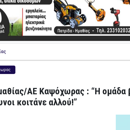
ίας
χωρας
αθίας/ΑΕ Καψόχωρας : “Η ομάδα β
νοι κοιτάνε αλλού!”