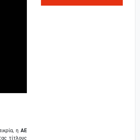
πικρία, η
ΑΕ
τας τίτλους