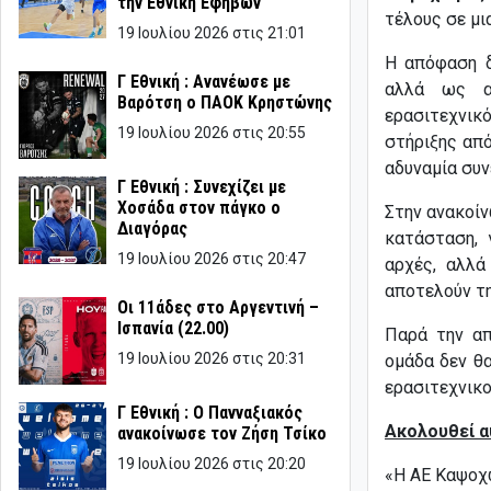
την Εθνική Εφήβων
τέλους σε μι
19 Ιουλίου 2026 στις 21:01
Η απόφαση δ
Γ Εθνική : Ανανέωσε με
αλλά ως α
Βαρότση ο ΠΑΟΚ Κρηστώνης
ερασιτεχνικ
19 Ιουλίου 2026 στις 20:55
στήριξης από
αδυναμία συν
Γ Εθνική : Συνεχίζει με
Χοσάδα στον πάγκο ο
Στην ανακοίν
Διαγόρας
κατάσταση,
19 Ιουλίου 2026 στις 20:47
αρχές, αλλά
αποτελούν τ
Οι 11άδες στο Αργεντινή –
Ισπανία (22.00)
Παρά την α
19 Ιουλίου 2026 στις 20:31
ομάδα δεν θα
ερασιτεχνικο
Γ Εθνική : Ο Πανναξιακός
Ακολουθεί α
ανακοίνωσε τον Ζήση Τσίκο
19 Ιουλίου 2026 στις 20:20
«Η ΑΕ Καψοχω