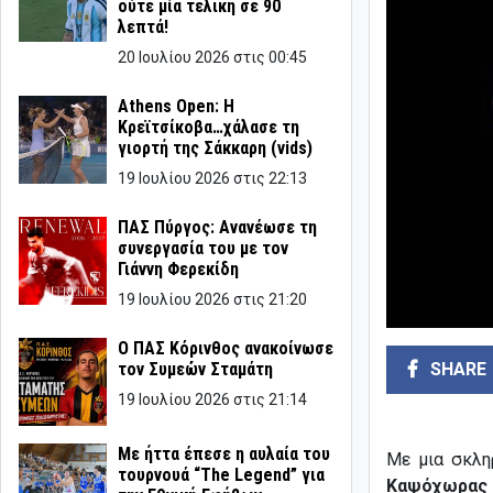
ούτε μία τελική σε 90
λεπτά!
20 Ιουλίου 2026 στις 00:45
Athens Open: Η
Κρεϊτσίκοβα…χάλασε τη
γιορτή της Σάκκαρη (vids)
19 Ιουλίου 2026 στις 22:13
ΠΑΣ Πύργος: Ανανέωσε τη
συνεργασία του με τον
Γιάννη Φερεκίδη
19 Ιουλίου 2026 στις 21:20
Ο ΠΑΣ Κόρινθος ανακοίνωσε
SHARE
τον Συμεών Σταμάτη
19 Ιουλίου 2026 στις 21:14
Με ήττα έπεσε η αυλαία του
Με μια σκλη
τουρνουά “The Legend” για
Καψόχωρας