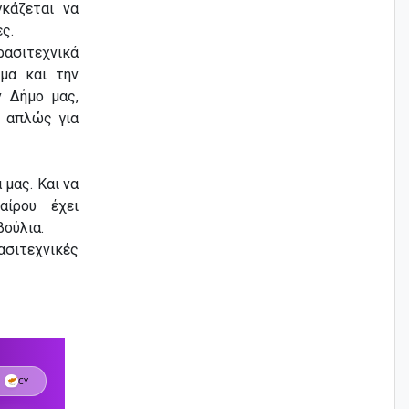
κάζεται να
ς.
ασιτεχνικά
μα και την
ν Δήμο μας,
ι απλώς για
μας. Και να
αίρου έχει
βούλια.
σιτεχνικές