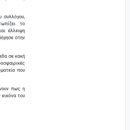
υ συλλόγου,
ωπίζει το
και έλλειψη
δήγησε στην
εδα σε κακή
οσφαιρικές
ματεία που
νουν πως η
 εικόνα του