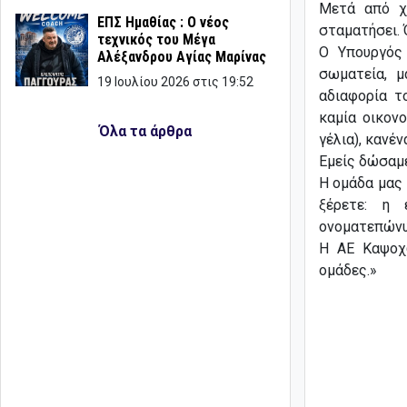
Μετά από χ
ΕΠΣ Ημαθίας : Ο νέος
σταματήσει. 
τεχνικός του Μέγα
Ο Υπουργός 
Αλέξανδρου Αγίας Μαρίνας
σωματεία, μ
19 Ιουλίου 2026 στις 19:52
αδιαφορία τ
καμία οικονο
Όλα τα άρθρα
γέλια), κανέ
Εμείς δώσαμε
Η ομάδα μας 
ξέρετε: η 
ονοματεπώνυμ
Η ΑΕ Καψοχ
ομάδες.»