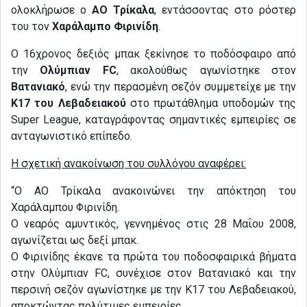
ολοκλήρωσε ο
ΑΟ Τρίκαλα
, εντάσσοντας στο ρόστερ
του τον
Χαράλαμπο
Φιρινίδη
.
Ο 16χρονος δεξιός μπακ ξεκίνησε το ποδόσφαιρο από
την
Ολύμπιαν FC
, ακολούθως αγωνίστηκε στον
Βατανιακό
, ενώ την περασμένη σεζόν συμμετείχε με την
Κ17 του Λεβαδειακού
στο πρωτάθλημα υποδομών της
Super League, καταγράφοντας σημαντικές εμπειρίες σε
ανταγωνιστικό επίπεδο.
Η σχετική ανακοίνωση του συλλόγου αναφέρει:
“Ο ΑΟ Τρίκαλα ανακοινώνει την απόκτηση του
Χαράλαμπου Φιρινίδη.
Ο νεαρός αμυντικός, γεννημένος στις 28 Μαΐου 2008,
αγωνίζεται ως δεξί μπακ.
Ο Φιρινίδης έκανε τα πρώτα του ποδοσφαιρικά βήματα
στην Ολύμπιαν FC, συνέχισε στον Βατανιακό και την
περσινή σεζόν αγωνίστηκε με την Κ17 του Λεβαδειακού,
αποκτώντας πολύτιμες εμπειρίες.