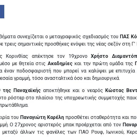
βήματα συνεχίζεται ο μεταγραφικός σχεδιασμός του
ΠΑΣ Κό
 τρεις σημαντικές προσθήκες ενόψει της νέας σεζόν στη Γ’ 
ς Κορινθίας απέκτησε τον 19χρονο
Χρήστο Διαμαντό
μέσο με θητεία στις
Ακαδημίες
και την πρώτη ομάδα της
ια έναν ποδοσφαιριστή που μπορεί να καλύψει με επιτυχία
εσαία γραμμή, τόσο ανασταλτικά όσο και δημιουργικά.
 της Παναχαϊκής
αποκτήθηκε και ο νεαρός
Κώστας Βεν
στο ρόστερ στο πλαίσιο της υποχρεωτικής συμμετοχής παι
 πρωτάθλημα.
ειρία του
Παναγιώτη Καρέλη
προσθέτει σταθερότητα και πο
αμμή. Ο 27χρονος αριστερός μπακ προέρχεται από τον
Παναρ
ι μεταξύ άλλων τις φανέλες των ΠΑΟ Ρουφ, Ιωνικού, Κερα