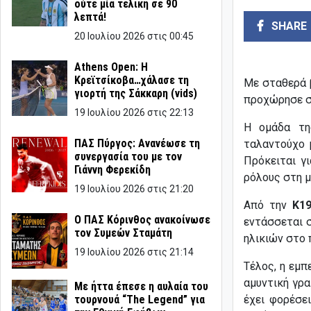
ούτε μία τελική σε 90
λεπτά!
SHARE
20 Ιουλίου 2026 στις 00:45
Athens Open: Η
Κρεϊτσίκοβα…χάλασε τη
Με σταθερά 
γιορτή της Σάκκαρη (vids)
προχώρησε σε
19 Ιουλίου 2026 στις 22:13
Η ομάδα τη
ΠΑΣ Πύργος: Ανανέωσε τη
ταλαντούχο 
συνεργασία του με τον
Πρόκειται γ
Γιάννη Φερεκίδη
ρόλους στη μ
19 Ιουλίου 2026 στις 21:20
Από την
Κ19
Ο ΠΑΣ Κόρινθος ανακοίνωσε
εντάσσεται 
τον Συμεών Σταμάτη
ηλικιών στο
19 Ιουλίου 2026 στις 21:14
Τέλος, η εμπ
αμυντική γρ
Με ήττα έπεσε η αυλαία του
τουρνουά “The Legend” για
έχει φορέσε