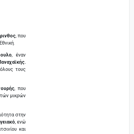
ρινθος
, που
Εθνική.
πουλο
, έναν
Παναχαϊκής.
 όλους τους
τουρής
, που
κτών μικρών
ιότητα στην
γειακό
, ενώ
τσινίου και