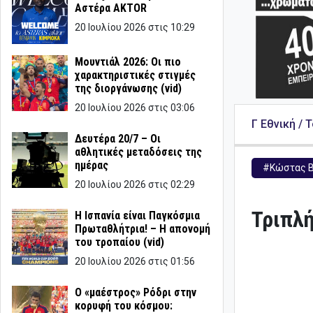
Αστέρα AKTOR
20 Ιουλίου 2026 στις 10:29
Μουντιάλ 2026: Οι πιο
χαρακτηριστικές στιγμές
της διοργάνωσης (vid)
20 Ιουλίου 2026 στις 03:06
Γ Εθνική / 
Δευτέρα 20/7 – Οι
αθλητικές μεταδόσεις της
ημέρας
#Κώστας Β
20 Ιουλίου 2026 στις 02:29
Τριπλή
Η Ισπανία είναι Παγκόσμια
Πρωταθλήτρια! – Η απονομή
του τροπαίου (vid)
20 Ιουλίου 2026 στις 01:56
Ο «μαέστρος» Ρόδρι στην
κορυφή του κόσμου: