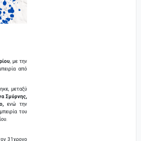
ρίου
, με την
μπειρία από
ηκε, μεταξύ
να Σμύρνης,
ο,
ενώ την
εμπειρία του
ου.
τον 31χρονο