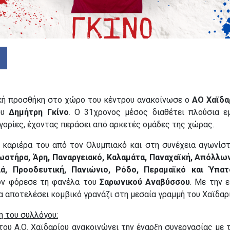
κή προσθήκη στο χώρο του κέντρου ανακοίνωσε ο
ΑΟ Χαϊδα
ου
Δημήτρη Γκίνο
. Ο 31χρονος μέσος διαθέτει πλούσια ε
γορίες, έχοντας περάσει από αρκετές ομάδες της χώρας.
ν καριέρα του από τον Ολυμπιακό και στη συνέχεια αγωνίστ
στήρα, Άρη, Παναργειακό, Καλαμάτα, Παναχαϊκή, Απόλλω
ιά, Προοδευτική, Πανιώνιο, Ρόδο, Περαμαϊκό και Ύπατ
όν φόρεσε τη φανέλα του
Σαρωνικού Αναβύσσου
. Με την 
α αποτελέσει κομβικό γρανάζι στη μεσαία γραμμή του Χαϊδαρί
 του συλλόγου:
του Α.Ο. Χαϊδαρίου ανακοινώνει την έναρξη συνεργασίας με 