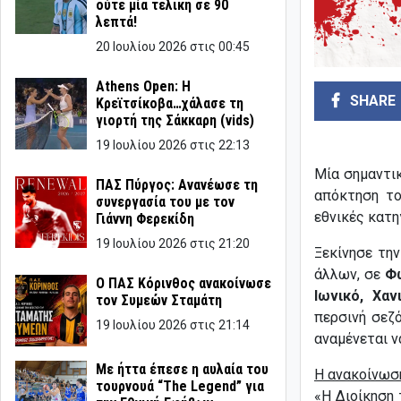
ούτε μία τελική σε 90
λεπτά!
20 Ιουλίου 2026 στις 00:45
Athens Open: Η
SHARE
Κρεϊτσίκοβα…χάλασε τη
γιορτή της Σάκκαρη (vids)
19 Ιουλίου 2026 στις 22:13
Μία σημαντι
ΠΑΣ Πύργος: Ανανέωσε τη
απόκτηση τ
συνεργασία του με τον
εθνικές κατη
Γιάννη Φερεκίδη
19 Ιουλίου 2026 στις 21:20
Ξεκίνησε τη
άλλων, σε
Φω
Ο ΠΑΣ Κόρινθος ανακοίνωσε
Ιωνικό, Χαν
τον Συμεών Σταμάτη
περσινή σεζ
19 Ιουλίου 2026 στις 21:14
αναμένεται ν
Με ήττα έπεσε η αυλαία του
Η ανακοίνωση
τουρνουά “The Legend” για
«Η Διοίκηση 