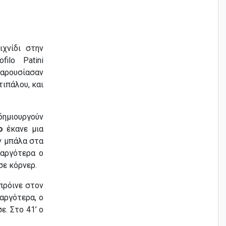
χνίδι στην
ilo Patini
παρουσίασαν
ιπάλου, και
δημιουργούν
ο
έκανε μια
ην μπάλα στα
 αργότερα ο
σε κόρνερ.
πρόινε στον
αργότερα, ο
. Στο 41’ ο