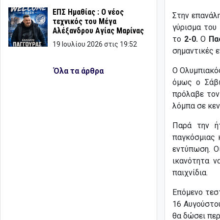
ΕΠΣ Ημαθίας : Ο νέος
Στην επανάλη
τεχνικός του Μέγα
γύρισμα του 
Αλέξανδρου Αγίας Μαρίνας
το
2-0.
Ο
Πα
19 Ιουλίου 2026 στις 19:52
σημαντικές ε
Ο Ολυμπιακός
Όλα τα άρθρα
όμως ο Σάβι
πρόλαβε τον
λόμπα σε κεν
Παρά την ή
παγκόσμιας 
εντύπωση. Ο
ικανότητα ν
παιχνίδια.
Επόμενο τεστ
16 Αυγούστου
θα δώσει περ