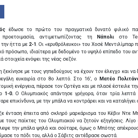
ός
έδωσε το πρώτο του πραγματικά δυνατό φιλικό παι
ή προετοιμασία, αντιμετωπίζοντας τη
Νάπολι
στο Teof
 την ήττα με
2-1
. Οι «ερυθρόλευκοι» του Χοσέ Μεντιλίμπαρ 
ό πρόσωπο, ιδιαίτερα με δεδομένο το υψηλό επίπεδο του αντ
κά στοιχεία ενόψει της νέας σεζόν.
 ξεκίνησε με τους γηπεδούχους να έχουν τον έλεγχο και να 
εγάλη ευκαιρία στο 8ο λεπτό. Στο 16’, ο
Ματέο Πολιτάν
τομική ενέργεια, πέρασε τον Ορτέγα και με πλασέ έστειλε τ
το
1-0.
Ο Ολυμπιακός απάντησε γρήγορα, όταν τρία λεπτά
ταρε επικίνδυνα, με την μπάλα να κοντράρει και να καταλήγει 
ρξε ένταση έπειτα από σκληρό μαρκάρισμα του Κέβιν Ντε Μ
με τους παίκτες του Ολυμπιακού να ζητούν εξηγήσεις. Λίγο 
λεψε την μπάλα ψηλά και σούταρε, όμως ο Μπότης απέκρουσε
ίμασε το πόδι του, αλλά ο Σάβιτς αντέδρασε σωστά.