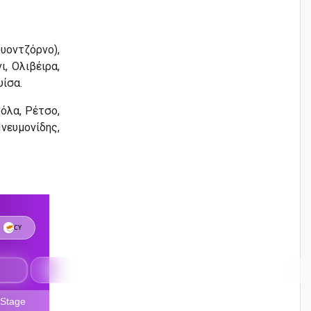
οντζόρνο),
ι, Ολιβέιρα,
υίσα.
όλα, Ρέτσο,
νευμονίδης,