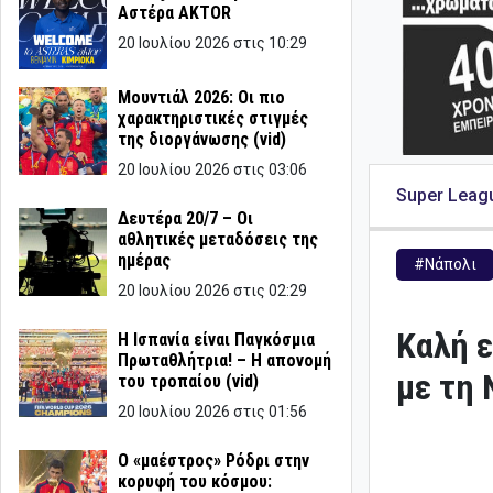
Αστέρα AKTOR
20 Ιουλίου 2026 στις 10:29
Μουντιάλ 2026: Οι πιο
χαρακτηριστικές στιγμές
της διοργάνωσης (vid)
20 Ιουλίου 2026 στις 03:06
Super Leag
Δευτέρα 20/7 – Οι
αθλητικές μεταδόσεις της
ημέρας
#Νάπολι
20 Ιουλίου 2026 στις 02:29
Καλή ε
Η Ισπανία είναι Παγκόσμια
Πρωταθλήτρια! – Η απονομή
με τη 
του τροπαίου (vid)
20 Ιουλίου 2026 στις 01:56
Ο «μαέστρος» Ρόδρι στην
κορυφή του κόσμου: