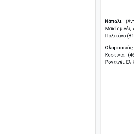
Νάπολι
(Αντ
ΜακΤομινέι, 
Πολιτάνο (81
Ολυμπιακός
Κοστίνια (46
Ροντινέι, Ελ 