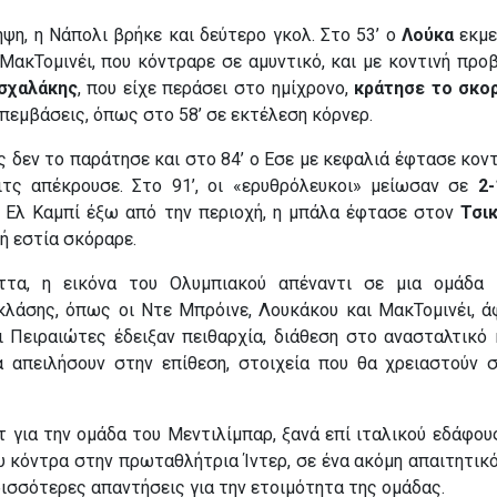
ψη, η Νάπολι βρήκε και δεύτερο γκολ. Στο 53’ ο
Λούκα
εκμε
ΜακΤομινέι, που κόντραρε σε αμυντικό, και με κοντινή προ
σχαλάκης
, που είχε περάσει στο ημίχρονο,
κράτησε το σκο
πεμβάσεις, όπως στο 58’ σε εκτέλεση κόρνερ.
 δεν το παράτησε και στο 84’ ο Εσε με κεφαλιά έφτασε κοντ
τς απέκρουσε. Στο 91’, οι «ερυθρόλευκοι» μείωσαν σε
2-
 Ελ Καμπί έξω από την περιοχή, η μπάλα έφτασε στον
Τσικ
ή εστία σκόραρε.
ττα, η εικόνα του Ολυμπιακού απέναντι σε μια ομάδα 
κλάσης, όπως οι Ντε Μπρόινε, Λουκάκου και ΜακΤομινέι, ά
ι Πειραιώτες έδειξαν πειθαρχία, διάθεση στο ανασταλτικό 
α απειλήσουν στην επίθεση, στοιχεία που θα χρειαστούν 
 για την ομάδα του Μεντιλίμπαρ, ξανά επί ιταλικού εδάφους
 κόντρα στην πρωταθλήτρια Ίντερ, σε ένα ακόμη απαιτητικό
ισσότερες απαντήσεις για την ετοιμότητα της ομάδας.