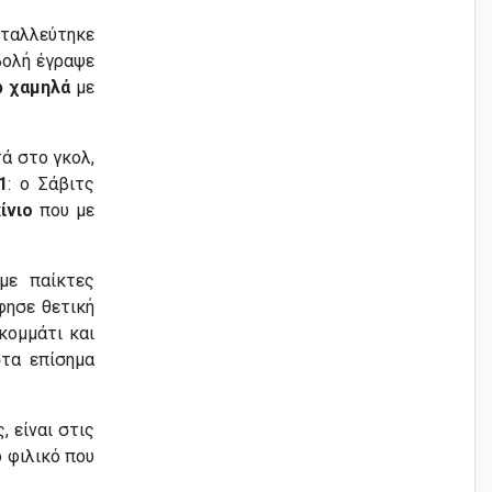
ταλλεύτηκε
βολή έγραψε
ρ χαμηλά
με
ά στο γκολ,
1
: ο Σάβιτς
ίνιο
που με
με παίκτες
φησε θετική
κομμάτι και
στα επίσημα
, είναι στις
 φιλικό που