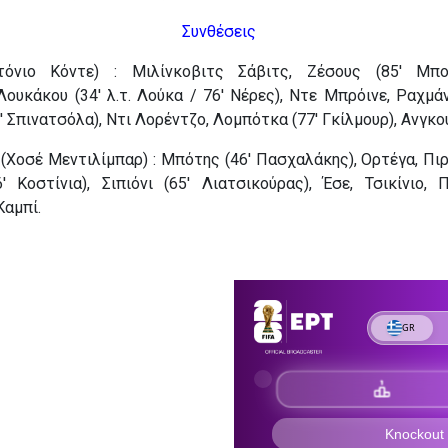
Συνθέσεις
όνιο Κόντε) : Μιλίνκοβιτς Σάβιτς, Ζέσους (85′ Μπου
Λουκάκου (34′ λ.τ. Λούκα / 76′ Νέρες), Ντε Μπρόινε, Ραχμάν
′ Σπινατσόλα), Ντι Λορέντζο, Λομπότκα (77′ Γκίλμουρ), Ανγκο
(Χοσέ Μεντιλίμπαρ) : Μπότης (46′ Πασχαλάκης), Ορτέγα, Πιρ
′ Κοστίνια), Σιπιόνι (65′ Λιατσικούρας), Έσε, Τσικίνιο, Π
Καμπί.