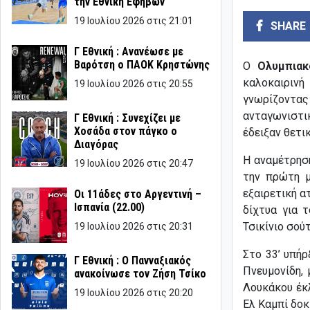
την Εθνική Εφήβων
19 Ιουλίου 2026 στις 21:01
SHARE
Γ Εθνική : Ανανέωσε με
Βαρότση ο ΠΑΟΚ Κρηστώνης
Ο
Ολυμπιακ
καλοκαιριν
19 Ιουλίου 2026 στις 20:55
γνωρίζοντας
ανταγωνιστικ
Γ Εθνική : Συνεχίζει με
Χοσάδα στον πάγκο ο
έδειξαν θετι
Διαγόρας
Η αναμέτρηση
19 Ιουλίου 2026 στις 20:47
την πρώτη μ
εξαιρετική α
Οι 11άδες στο Αργεντινή –
Ισπανία (22.00)
δίχτυα για 
Τσικίνιο σού
19 Ιουλίου 2026 στις 20:31
Στο 33’ υπή
Γ Εθνική : Ο Πανναξιακός
Πνευμονίδη, 
ανακοίνωσε τον Ζήση Τσίκο
Λουκάκου έκ
19 Ιουλίου 2026 στις 20:20
Ελ Καμπί δοκ