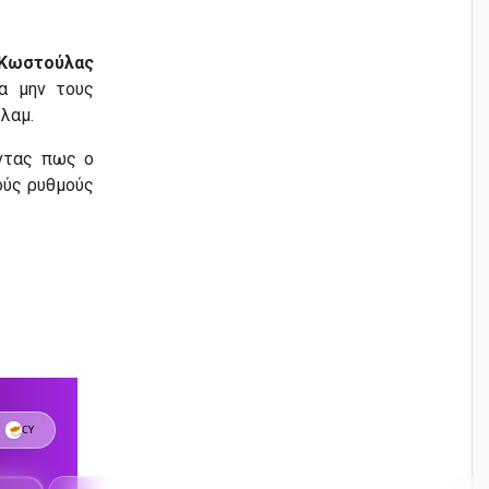
 Κωστούλας
α μην τους
λαμ.
οντας πως ο
ούς ρυθμούς