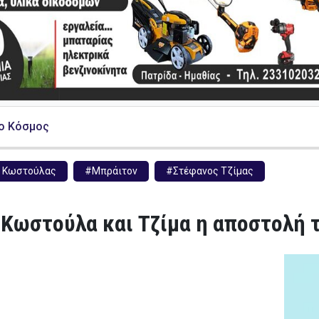
ο Κόσμος
 Κωστούλας
#Μπράιτον
#Στέφανος Τζίμας
 Κωστούλα και Τζίμα η αποστολή 