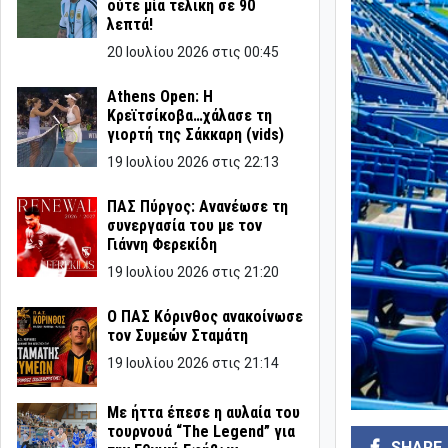
ούτε μία τελική σε 90
λεπτά!
20 Ιουλίου 2026 στις 00:45
Athens Open: Η
Κρεϊτσίκοβα…χάλασε τη
γιορτή της Σάκκαρη (vids)
19 Ιουλίου 2026 στις 22:13
ΠΑΣ Πύργος: Ανανέωσε τη
συνεργασία του με τον
Γιάννη Φερεκίδη
19 Ιουλίου 2026 στις 21:20
Ο ΠΑΣ Κόρινθος ανακοίνωσε
τον Συμεών Σταμάτη
19 Ιουλίου 2026 στις 21:14
Με ήττα έπεσε η αυλαία του
τουρνουά “The Legend” για
SHARE