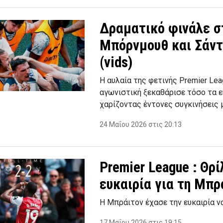
Δραματικό φινάλε στ
Μπόρνμουθ και Σάντ
(vids)
Η αυλαία της φετινής Premier Le
αγωνιστική ξεκαθάρισε τόσο τα ε
χαρίζοντας έντονες συγκινήσεις 
24 Μαΐου 2026 στις 20:13
Premier League : Θρ
ευκαιρία για τη Μπρά
Η Μπράιτον έχασε την ευκαιρία ν
17 Μαΐου 2026 στις 19:15