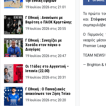
την Εθνική Εφήβων
19 Ιουλίου 2026 στις 21:01
Το πρώτο του
Γ Εθνική : Ανανέωσε με
και
Στέφαν
Βαρότση ο ΠΑΟΚ Κρηστώνης
συμπεριλάβε
19 Ιουλίου 2026 στις 20:55
Ο Γερμανός 
νεαρός μέσο
Γ Εθνική : Συνεχίζει με
Χοσάδα στον πάγκο ο
Premier Leag
Διαγόρας
TEAM NEWS! 
19 Ιουλίου 2026 στις 20:47
— Brighton &
Οι 11άδες στο Αργεντινή –
Ισπανία (22.00)
19 Ιουλίου 2026 στις 20:31
Γ Εθνική : Ο Πανναξιακός
ανακοίνωσε τον Ζήση Τσίκο
19 Ιουλίου 2026 στις 20:20