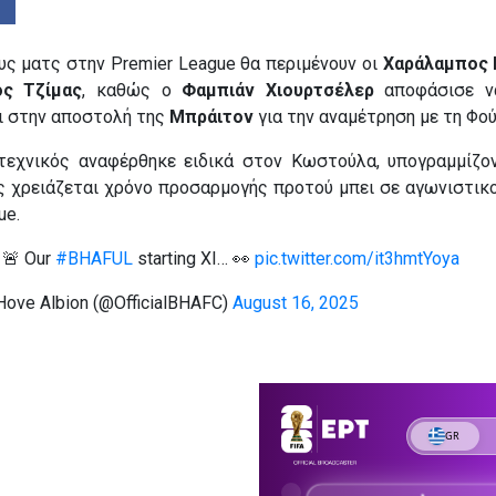
ς ματς στην Premier League θα περιμένουν οι
Χαράλαμπος
ος Τζίμας
, καθώς ο
Φαμπιάν Χιουρτσέλερ
αποφάσισε ν
ι στην αποστολή της
Μπράιτον
για την αναμέτρηση με τη Φού
τεχνικός αναφέρθηκε ειδικά στον Κωστούλα, υπογραμμίζ
ς χρειάζεται χρόνο προσαρμογής προτού μπει σε αγωνιστικ
ue.
🚨 Our
#BHAFUL
starting XI… 👀
pic.twitter.com/it3hmtYoya
 Hove Albion (@OfficialBHAFC)
August 16, 2025