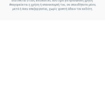
διατίθεται στους επισκέπτες αυστηρά για προσωπική χρήση.
Απαγορεύεται η χρήση ή επανεκπομπή του, σε οποιοδήποτε μέσο,
μετά ή άνευ επεξεργασίας, χωρίς γραπτή άδεια του εκδότη.