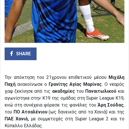
SHARE
Την απόκτηση του 21χρονου επιθετικού μέσου
Μιχάλη
Παχή
ανακοίνωσε ο
Γρανίτης Αγίας Μαρίνας.
Ο νεαρός
χαφ ξεκίνησε από τις
ακαδημίες
του
Παναιτωλικού
και
αγωνίστηκε στην Κ19 της ομάδας στη Super League Κ19,
ενώ στη συνέχεια φόρεσε τις φανέλες του
Άρη Σούδας
,
του
ΠΟ Ατσαλένιου
(ως δανεικός από τα Χανιά) και της
ΠΑΕ Χανιά,
με συμμετοχές στη Super League 2 και το
Κύπελλο Ελλάδας.