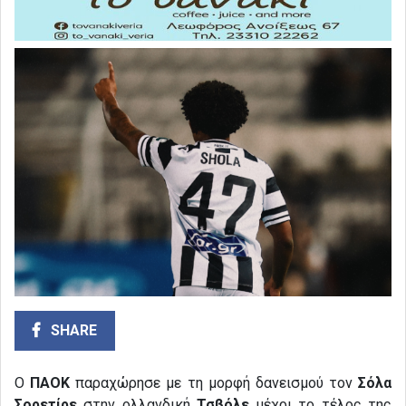
SHARE
Ο
ΠΑΟΚ
παραχώρησε με τη μορφή δανεισμού τον
Σόλα
Σορετίρε
στην ολλανδική
Τσβόλε
μέχρι το τέλος της