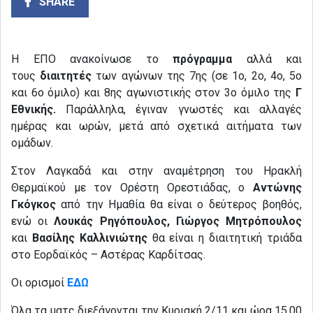
SHARE
Η ΕΠΟ ανακοίνωσε το
πρόγραμμα
αλλά και
τους
διαιτητές
των αγώνων της 7ης (σε 1ο, 2ο, 4ο, 5ο
και 6ο όμιλο) και 8ης αγωνιστικής στον 3ο όμιλο της
Γ
Εθνικής.
Παράλληλα, έγιναν γνωστές και αλλαγές
ημέρας και ωρών, μετά από σχετικά αιτήματα των
ομάδων.
Στον Λαγκαδά και στην αναμέτρηση του Ηρακλή
Θερμαϊκού με τον Ορέστη Ορεστιάδας, ο
Αντώνης
Γκόγκος
από την Ημαθία θα είναι ο δεύτερος βοηθός,
ενώ οι
Λουκάς Ρηγόπουλος, Γιώργος Μητρόπουλος
και
Βασίλης Καλλινιώτης
θα είναι η διαιτητική τριάδα
στο Εορδαϊκός – Αστέρας Καρδίτσας.
Οι ορισμοί
ΕΔΩ
Όλα τα ματς διεξάγονται την Κυριακή 2/11 και ώρα 15.00