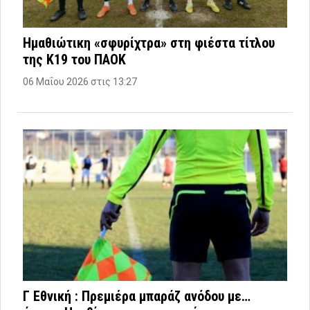
Ημαθιώτικη «σφυρίχτρα» στη φιέστα τίτλου
της Κ19 του ΠΑΟΚ
06 Μαΐου 2026 στις 13:27
Γ Εθνική : Πρεμιέρα μπαράζ ανόδου με…