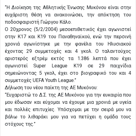
“Η Διοίκηση της Αθλητικής Ένωσης Μυκόνου είναι στην
ευχάριστη θέση να ανακοινώσει, την απόκτηση του
ποδοσφαιριστή Γιώργου Κάλο.
Ο 20χρονος (5/2/2004) μεσοεπιθετικός έχει αγωνιστεί
στην Κ17 και Κ19 του Παναθηναϊκού, ενώ την περσινή
χρονιά αγωνίστηκε με την φανέλα του Ηλυσιακού
έχοντας 29 συμμετοχές και 4 γκολ. Ο ταλαντούχος
αριστερός εξτρέμ εκτός τα 1.386 λεπτά που έχει
αγωνιστεί Super League Κ19 σε 29 παιχνίδια
σημειώνοντας 5 γκολ, έχει στο βιογραφικό του και 4
συμμετοχές UEFA Youth League.”
Δήλωση του νέου παίκτη της ΑΕ Μυκόνου:
“Ευχαριστώ το Δ.Σ. της ΑΕ Μυκόνου για την ευκαιρία που
μου έδωσαν και εύχομαι να έχουμε μια χρονιά με υγεία
και πολλές επιτυχίες. Υπόσχομαι με την σειρά μου να
βάλω το λιθαράκι μου για να πετύχει η ομάδα τους
στόχους της.”